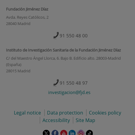
Fundación Jiménez Díaz
Avda. Reyes Católicos, 2
28040 Madrid
91 550 48 00
Instituto de Investigación Sanitaria de la Fundación Jiménez Díaz
C/ del Maestro Ángel Llorca, 6. Bajo B. Edificio alto. 28003-Madrid
(España)
28015 Madrid
91 550 48 97
investigacion@fjd.es
Legal notice
Data protection
Cookies policy
Accessibility
Site Map
This
This
This
This
This
Link