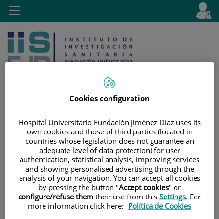
Jump to content
L
Active
Toggle
en
navigation
langu
Cookies configuration
Jump
Language
Hospital Universitario Fundación Jiménez Díaz uses its
Search
own cookies and those of third parties (located in
to
selector
countries whose legislation does not guarantee an
content
adequate level of data protection) for user
authentication, statistical analysis, improving services
and showing personalised advertising through the
analysis of your navigation. You can accept all cookies
by pressing the button "
Accept cookies
" or
configure/refuse them
their use from this
Settings
. For
more information click here:
Política de Cookies