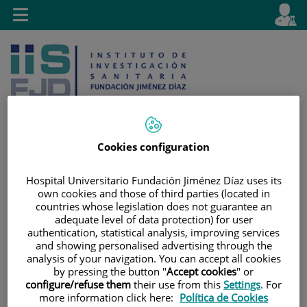
Jump to content
L
Active
Toggle
en
navigation
langu
Cookies configuration
Jump
Language
Search
Hospital Universitario Fundación Jiménez Díaz uses its
to
selector
own cookies and those of third parties (located in
content
countries whose legislation does not guarantee an
adequate level of data protection) for user
authentication, statistical analysis, improving services
and showing personalised advertising through the
analysis of your navigation. You can accept all cookies
by pressing the button "
Accept cookies
" or
configure/refuse them
their use from this
Settings
. For
more information click here:
Política de Cookies