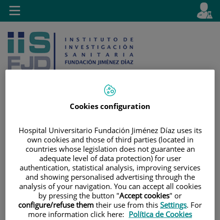
Saltar al contenido
E
Idiom
Toggle
es
navigation
activo
Cookies configuration
Saltar
Selector
Buscar
Hospital Universitario Fundación Jiménez Díaz uses its
al
de
own cookies and those of third parties (located in
contenido
idioma
countries whose legislation does not guarantee an
adequate level of data protection) for user
authentication, statistical analysis, improving services
and showing personalised advertising through the
analysis of your navigation. You can accept all cookies
by pressing the button "
Accept cookies
" or
configure/refuse them
their use from this
Settings
. For
more information click here:
Política de Cookies