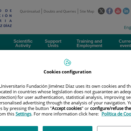
This
This
This
Quirónsalud
Doubts and Queries
Site Map
link
link
link
l
will
will
will
w
Langua
Act
Eng
open
open
open
selecto
lan
in
in
in
i
a
a
a
Scientific
Support
Training and
Curre
Activity
Units
Employment
event
pop-
pop-
pop-
up
up
up
window.
window.
wind
Cookies configuration
Universitario Fundación Jiménez Díaz uses its own cookies and th
located in countries whose legislation does not guarantee an adequ
tection) for user authentication, statistical analysis, improving s
|
EMPLOYMENT OFFERS
|
AYUDANTE INVESTIGACIÓN PEJ-2023-AI/SAL
rsonalised advertising through the analysis of your navigation. Y
es by pressing the button "
Accept cookies
" or
configure/refuse th
igación PEJ-2023-AI/SAL-GL-
rom this
Settings
. For more information click here:
Política de Co
bre