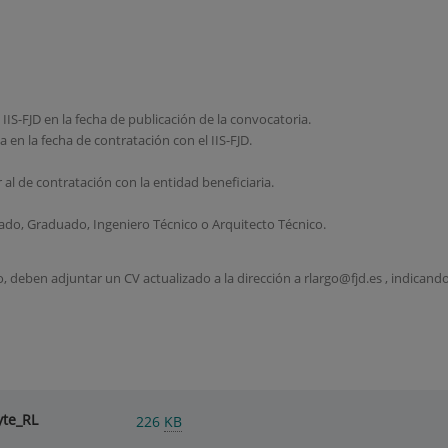
IIS-FJD en la fecha de publicación de la convocatoria.
da en la fecha de contratación con el IIS-FJD.
 al de contratación con la entidad beneficiaria.
mado, Graduado, Ingeniero Técnico o Arquitecto Técnico.
, deben adjuntar un CV actualizado a la dirección a rlargo@fjd.es , indican
yte_RL
226
KB