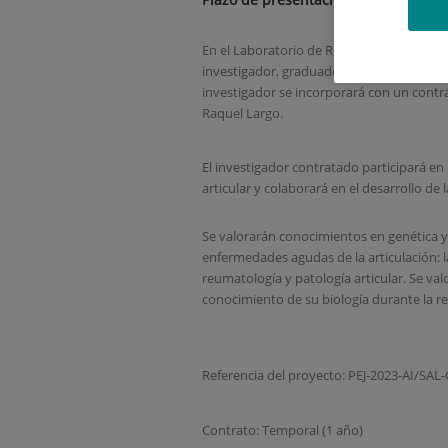
En el Laboratorio de Reumatología y Patol
investigador, graduado en Ciencias de la 
investigador se incorporará con un contra
Raquel Largo.
El investigador contratado participará en
articular y colaborará en el desarrollo de 
Se valorarán conocimientos en genética y 
enfermedades agudas de la articulación: l
reumatología y patología articular. Se va
conocimiento de su biología durante la re
Referencia del proyecto: PEJ-2023-AI/SAL
Contrato: Temporal (1 año)