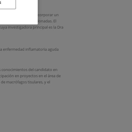
s
 IIS-FJD necesitamos incorporar un
n especialidades relacionadas. El
uya investigadora principal es la Dra
n la enfermedad inflamatoria aguda
os conocimientos del candidato en
cipación en proyectos en el área de
de macrófagos tisulares, y el