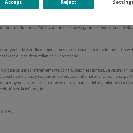
Accept
Reject
Setting
ogía Ósea (área de Enfermedades Infecciosas, Inflamatorias y crónicas) del
Salud (Biología, Bioquímica, Farmacia, Biotecnología…) con título de Máster e
to financiado por la CAM (ayudantes de investigación, convocatoria 2023), c
 el proyecto de estudio de mediadores de la resolución de la inflamación e
las tareas que se desarrollan en el laboratorio.
biología celular (preferentemente con titulación específica). Se valorarán l
a puesta en marcha y resolución del proceso inflamatorio; así como su parti
lorará muy positivamente el conocimiento y manejo del aislamiento y cultivo 
solución de la inflamación.
-GL-27952