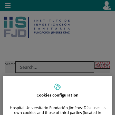
Jump to content
L
Active
Toggle
en
navigation
langu
Jump
Language
Search
to
selector
content
Cookies configuration
Hospital Universitario Fundación Jiménez Díaz uses its
own cookies and those of third parties (located in