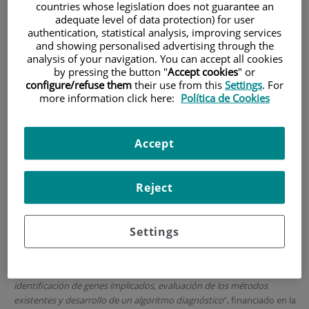
countries whose legislation does not guarantee an
adequate level of data protection) for user
HOME
|
TRAINING AND EMPLOYMENT
authentication, statistical analysis, improving services
|
EMPLOYMENT OFFERS
and showing personalised advertising through the
analysis of your navigation. You can accept all cookies
|
BÚSQUEDA DE CANDIDATOS PARA CONTRATO
by pressing the button "
Accept cookies
" or
PFIS_AES 2019
configure/refuse them
their use from this
Settings
. For
more information click here:
Política de Cookies
Búsqueda de CANDIDATOS
para contrato PFIS_AES
Accept
2019
Reject
CONVOCATORIA:
El Grupo de Genética y Genómica del Instituto de Investigación
Sanitaria Fundación Jiménez Díaz (IIS-FJD) busca
CANDIDATOS
para
Settings
un
Contrato
PREDOCTORAL PFIS
en la convocatoria AES2019 del
Instituto de Salud Carlos III. El candidato se incorporaría al proyecto
"
Aproximación al diagnóstico genético de la discapacidad intelectual:
identificación de genes implicados, evaluación de los métodos
existentes y desarrollo de un algoritmo diagnóstico
", financiado en la