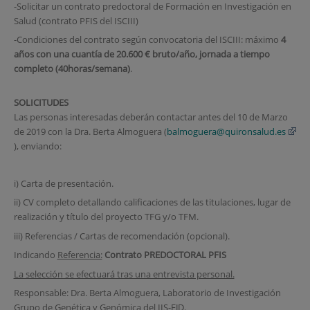
-Solicitar un contrato predoctoral de Formación en Investigación en
Salud (contrato PFIS del ISCIII)
-Condiciones del contrato según convocatoria del ISCIII: máximo
4
años con una cuantía de
20.600 € bruto/año, jornada a tiempo
completo (40horas/semana)
.
SOLICITUDES
Las personas interesadas deberán contactar antes del 10 de Marzo
de 2019 con la Dra. Berta Almoguera (
balmoguera@quironsalud.es
), enviando:
i) Carta de presentación.
ii) CV completo detallando calificaciones de las titulaciones, lugar de
realización y título del proyecto TFG y/o TFM.
iii) Referencias / Cartas de recomendación (opcional).
Indicando
Referencia:
Contrato
PREDOCTORAL PFIS
La selección se efectuará tras una entrevista personal.
Responsable: Dra. Berta Almoguera, Laboratorio de Investigación
Grupo de Genética y Genómica del IIS-FJD.