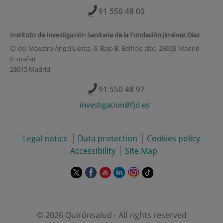
91 550 48 00
Instituto de Investigación Sanitaria de la Fundación Jiménez Díaz
C/ del Maestro Ángel Llorca, 6. Bajo B. Edificio alto. 28003-Madrid
(España)
28015 Madrid
91 550 48 97
investigacion@fjd.es
Legal notice
Data protection
Cookies policy
Accessibility
Site Map
This
This
This
This
This
Link
link
link
link
link
link
to
will
will
will
will
will
external
open
open
open
open
open
application.
in
in
in
in
in
© 2026 Quirónsalud - All rights reserved