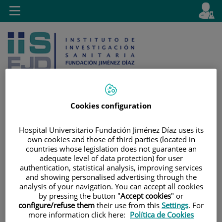
Jump to content
L
Active
Toggle
en
navigation
langu
Cookies configuration
Jump
Language
Search
Hospital Universitario Fundación Jiménez Díaz uses its
to
selector
own cookies and those of third parties (located in
content
countries whose legislation does not guarantee an
adequate level of data protection) for user
authentication, statistical analysis, improving services
and showing personalised advertising through the
analysis of your navigation. You can accept all cookies
by pressing the button "
Accept cookies
" or
configure/refuse them
their use from this
Settings
. For
more information click here:
Política de Cookies