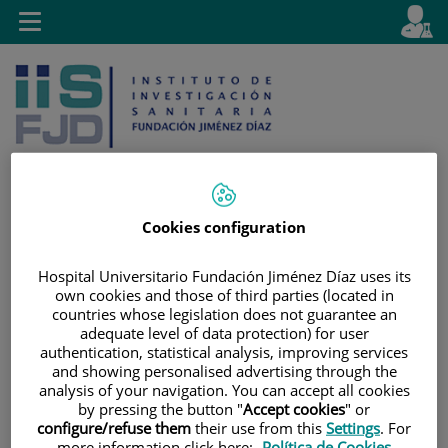
Jump to content
L
Active
Toggle
en
navigation
langu
Cookies configuration
Jump
Language
Search
to
selector
Hospital Universitario Fundación Jiménez Díaz uses its
content
own cookies and those of third parties (located in
countries whose legislation does not guarantee an
adequate level of data protection) for user
authentication, statistical analysis, improving services
and showing personalised advertising through the
analysis of your navigation. You can accept all cookies
by pressing the button "
Accept cookies
" or
configure/refuse them
their use from this
Settings
. For
more information click here:
Política de Cookies