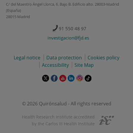
C/ del Maestro Ángel Llorca, 6. Bajo B. Edificio alto. 28003-Madrid
(España)
28015 Madrid
91 550 48 97
investigacion@fjd.es
Legal notice
Data protection
Cookies policy
Accessibility
Site Map
This
This
This
This
This
Link
link
link
link
link
link
to
will
will
will
will
will
external
open
open
open
open
open
application.
in
in
in
in
in
© 2026 Quirónsalud - All rights reserved
a
a
a
a
a
pop-
pop-
pop-
pop-
pop-
Health Research Institute accredited
up
up
up
up
up
by the Carlos III Health Institute
window.
window.
window.
window.
window.