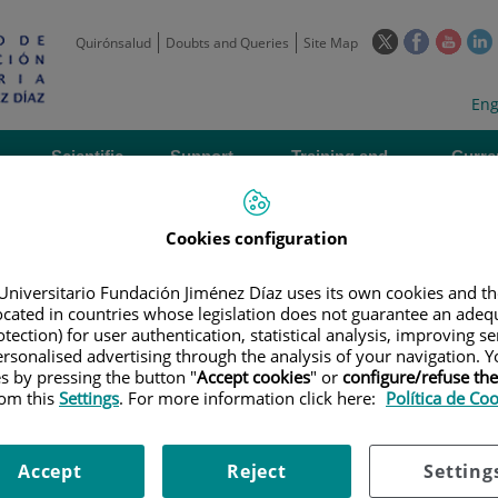
This
This
This
Quirónsalud
Doubts and Queries
Site Map
link
link
link
l
will
will
will
w
Langua
Act
Eng
open
open
open
selecto
lan
in
in
in
i
a
a
a
Scientific
Support
Training and
Curre
Activity
Units
Employment
event
pop-
pop-
pop-
up
up
up
window.
window.
wind
Cookies configuration
Universitario Fundación Jiménez Díaz uses its own cookies and th
located in countries whose legislation does not guarantee an adequ
tection) for user authentication, statistical analysis, improving s
rsonalised advertising through the analysis of your navigation. Y
es by pressing the button "
Accept cookies
" or
configure/refuse th
|
EMPLOYMENT OFFERS
|
CANDIDATOS PARA CONTRATO PREDOCTOR
rom this
Settings
. For more information click here:
Política de Co
 contrato predoctoral FPU 20
Accept
Reject
Setting