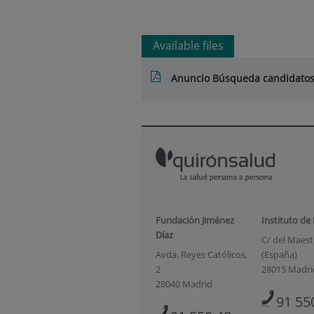
Available files
Anuncio Búsqueda candidato
Fundación Jiménez
Instituto de
Díaz
C/ del Maestr
Avda. Reyes Católicos,
(España)
2
28015 Madri
28040 Madrid
91 55