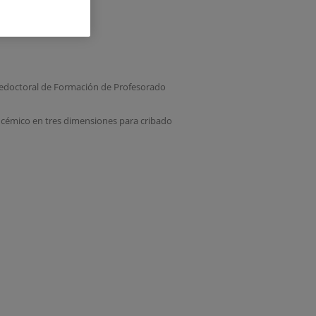
redoctoral de Formación de Profesorado
leucémico en tres dimensiones para cribado