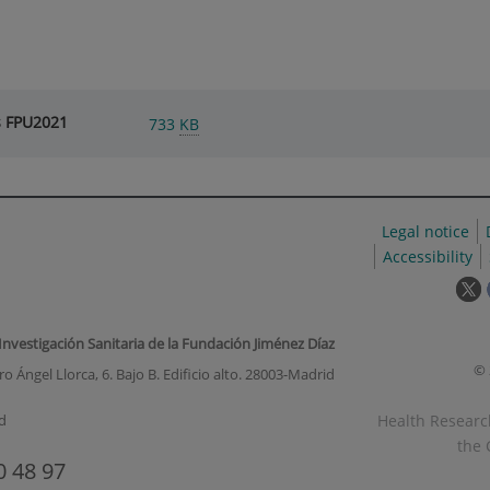
s FPU2021
733
KB
Legal notice
Accessibility
T
l
w
 Investigación Sanitaria de la Fundación Jiménez Díaz
o
© 
o Ángel Llorca, 6. Bajo B. Edificio alto. 28003-Madrid
i
a
Health Research
d
p
the 
u
0 48 97
w