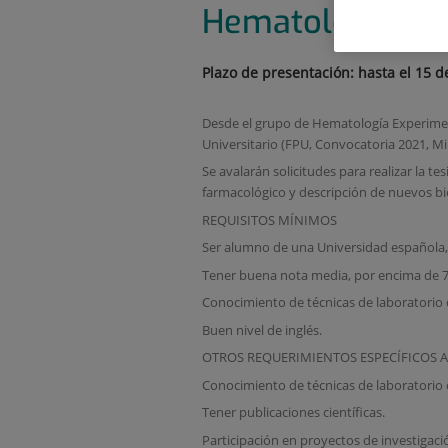
Hematología Ex
Plazo de presentación: hasta el 15 
Desde el grupo de Hematología Experimen
Universitario (FPU, Convocatoria 2021, Mi
Se avalarán solicitudes para realizar la t
farmacológico y descripción de nuevos b
REQUISITOS MÍNIMOS
Ser alumno de una Universidad española,
Tener buena nota media, por encima de 7
Conocimiento de técnicas de laboratorio 
Buen nivel de inglés.
OTROS REQUERIMIENTOS ESPECÍFICOS A
Conocimiento de técnicas de laboratorio 
Tener publicaciones científicas.
Participación en proyectos de investigaci