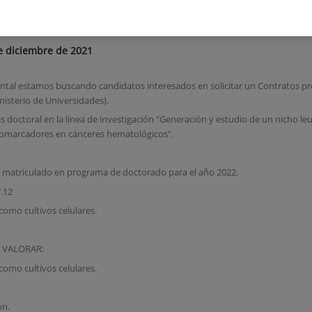
perimental
de diciembre de 2021
tal estamos buscando candidatos interesados en solicitar un Contratos p
nisterio de Universidades).
esis doctoral en la línea de investigación "Generación y estudio de un nicho 
iomarcadores en cánceres hematológicos".
 matriculado en programa de doctorado para el año 2022.
.12
como cultivos celulares.
 VALORAR:
como cultivos celulares.
ón.