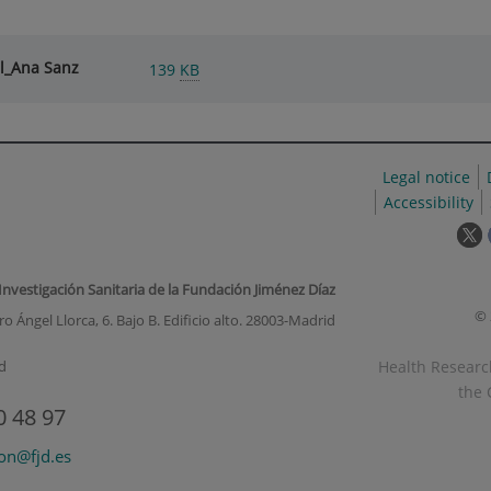
ll_Ana Sanz
139
KB
Legal notice
Accessibility
T
l
w
 Investigación Sanitaria de la Fundación Jiménez Díaz
o
© 
o Ángel Llorca, 6. Bajo B. Edificio alto. 28003-Madrid
i
a
Health Research
d
p
the 
u
0 48 97
w
ion@fjd.es