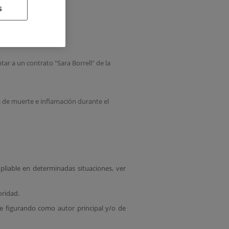
s
ar a un contrato "Sara Borrell" de la
os de muerte e inflamación durante el
mpliable en determinadas situaciones, ver
oridad.
te figurando como autor principal y/o de