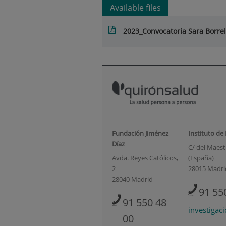
Available files
2023_Convocatoria Sara Borre
Fundación Jiménez
Instituto de
Díaz
C/ del Maestr
Avda. Reyes Católicos,
(España)
2
28015 Madri
28040 Madrid
91 55
91 550 48
investigac
00