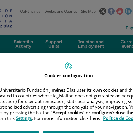
This
This
This
Quirónsalud
Doubts and Queries
Site Map
link
link
link
l
will
will
will
w
Langua
Act
Eng
open
open
open
selecto
lan
in
in
in
i
a
a
a
Scientific
Support
Training and
Curre
Activity
Units
Employment
event
pop-
pop-
pop-
up
up
up
window.
window.
wind
Cookies configuration
Universitario Fundación Jiménez Díaz uses its own cookies and th
located in countries whose legislation does not guarantee an adequ
tection) for user authentication, statistical analysis, improving s
|
EMPLOYMENT OFFERS
|
CANDIDATOS PARA CONTRATO SARA BORRE
rsonalised advertising through the analysis of your navigation. Y
es by pressing the button "
Accept cookies
" or
configure/refuse th
rom this
Settings
. For more information click here:
Política de Co
a contrato SARA BORREL. Lab