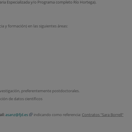
aria Especializada y/o Programa completo Río Hortega).
ia y formación) en las siguientes áreas:
nvestigación, preferentemente postdoctorales.
ión de datos científicos
ail:
asanz@fjd.es
indicando como referencia:
Contratos "Sara Borrell"