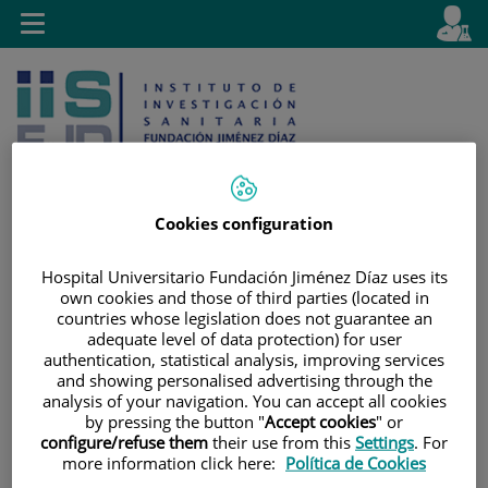
Jump to content
L
Active
Toggle
en
navigation
langu
Cookies configuration
Jump
Language
Search
Hospital Universitario Fundación Jiménez Díaz uses its
to
selector
own cookies and those of third parties (located in
content
countries whose legislation does not guarantee an
adequate level of data protection) for user
authentication, statistical analysis, improving services
and showing personalised advertising through the
analysis of your navigation. You can accept all cookies
by pressing the button "
Accept cookies
" or
configure/refuse them
their use from this
Settings
. For
more information click here:
Política de Cookies