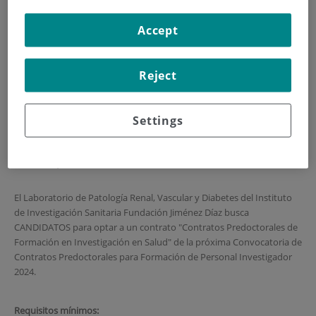
HOME
|
TRAINING AND EMPLOYMENT
Accept
|
EMPLOYMENT OFFERS
|
CANDIDATOS CONVOCATORIA PFIS
Reject
CANDIDATOS convocatoria
PFIS
Settings
Plazo de presentación: 22 de febrero de 2024
El Laboratorio de Patología Renal, Vascular y Diabetes del Instituto
de Investigación Sanitaria Fundación Jiménez Díaz busca
CANDIDATOS para optar a un contrato "Contratos Predoctorales de
Formación en Investigación en Salud" de la próxima Convocatoria de
Contratos Predoctorales para Formación de Personal Investigador
2024.
Requisitos mínimos: