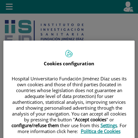
Jump to content
L
Active
Toggle
en
navigation
langu
Cookies configuration
Jump
Language
Search
Hospital Universitario Fundación Jiménez Díaz uses its
to
selector
own cookies and those of third parties (located in
content
countries whose legislation does not guarantee an
adequate level of data protection) for user
authentication, statistical analysis, improving services
and showing personalised advertising through the
analysis of your navigation. You can accept all cookies
by pressing the button "
Accept cookies
" or
configure/refuse them
their use from this
Settings
. For
more information click here:
Política de Cookies