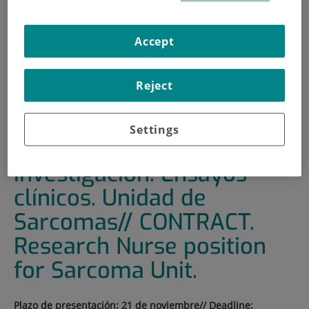
HOME
|
TRAINING AND EMPLOYMENT
Accept
|
EMPLOYMENT OFFERS
|
CONTRATO. ENFERMERA DE INVESTIGACIÓN.
ENSAYOS CLÍNICOS. UNIDAD DE SARCOMAS//
Reject
CONTRACT. RESEARCH NURSE POSITION FOR SARCOMA
UNIT.
Settings
CONTRATO. Enfermera de
investigación. Ensayos
clínicos. Unidad de
Sarcomas// CONTRACT.
Research Nurse position
for Sarcoma Unit.
Plazo de presentación: 21 de noviembre// Deadline: