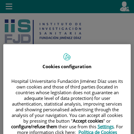
Jump to content
L
Active
Toggle
en
navigation
langu
Cookies configuration
Jump
Language
Search
to
selector
Hospital Universitario Fundación Jiménez Díaz uses its
own cookies and those of third parties (located in
content
countries whose legislation does not guarantee an
adequate level of data protection) for user
authentication, statistical analysis, improving services
and showing personalised advertising through the
analysis of your navigation. You can accept all cookies
by pressing the button "
Accept cookies
" or
configure/refuse them
their use from this
Settings
. For
more information click here:
Política de Cookies