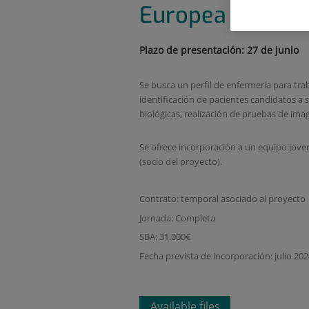
Europea (RITA-M
Plazo de presentación: 27 de junio
Se busca un perfil de enfermería para tr
identificación de pacientes candidatos a s
biológicas, realización de pruebas de ima
Se ofrece incorporación a un equipo joven
(socio del proyecto).
Contrato: temporal asociado al proyecto
Jornada: Completa
SBA: 31.000€
Fecha prevista de incorporación: julio 20
Available files