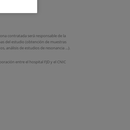
sona contratada será responsable de la
uebas del estudio (obtención de muestras
os, análisis de estudios de resonancia …).
ración entre el hospital FJD y el CNIC