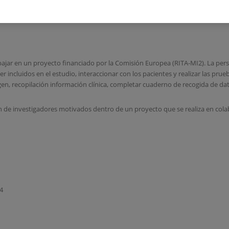
I2).
abajar en un proyecto financiado por la Comisión Europea (RITA-MI2). La per
er incluidos en el estudio, interaccionar con los pacientes y realizar las pr
gen, recopilación información clínica, completar cuaderno de recogida de dat
 de investigadores motivados dentro de un proyecto que se realiza en colabo
24