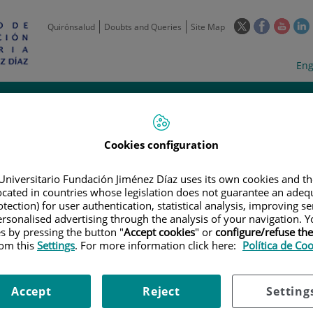
This
This
This
Quirónsalud
Doubts and Queries
Site Map
link
link
link
l
will
will
will
w
Langua
Act
Eng
open
open
open
selecto
lan
in
in
in
i
a
a
a
Scientific
Support
Training and
Curre
Activity
Units
Employment
event
pop-
pop-
pop-
up
up
up
window.
window.
wind
Cookies configuration
Universitario Fundación Jiménez Díaz uses its own cookies and th
located in countries whose legislation does not guarantee an adequ
tection) for user authentication, statistical analysis, improving s
rsonalised advertising through the analysis of your navigation. Y
es by pressing the button "
Accept cookies
" or
configure/refuse th
|
EMPLOYMENT OFFERS
|
CONTRATO. ENFERMERO/A. PROYECTO FIN
rom this
Settings
. For more information click here:
Política de Co
Accept
Reject
Setting
mero/a. Proyecto financiado 