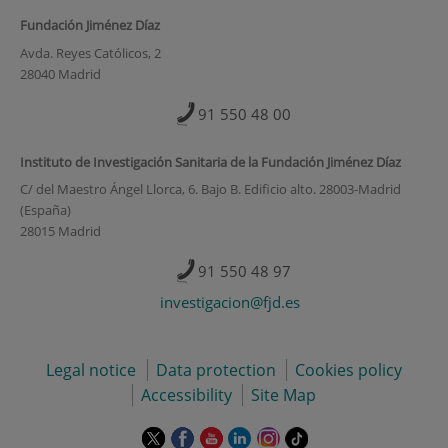
Fundación Jiménez Díaz
Avda. Reyes Católicos, 2
28040 Madrid
91 550 48 00
Instituto de Investigación Sanitaria de la Fundación Jiménez Díaz
C/ del Maestro Ángel Llorca, 6. Bajo B. Edificio alto. 28003-Madrid
(España)
28015 Madrid
91 550 48 97
investigacion@fjd.es
Legal notice
Data protection
Cookies policy
Accessibility
Site Map
This
This
This
This
This
Link