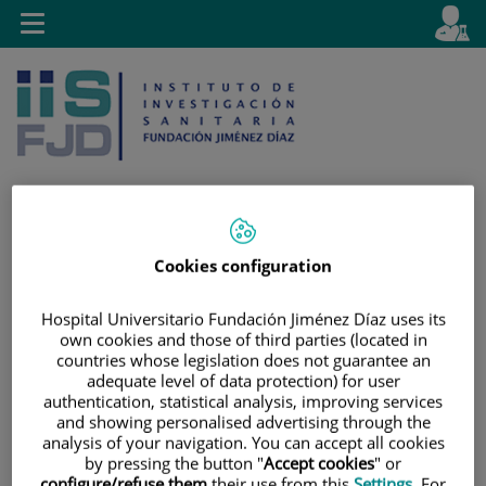
Jump to content
L
Active
Toggle
en
navigation
langu
Cookies configuration
Jump
Language
Search
to
selector
content
Hospital Universitario Fundación Jiménez Díaz uses its
own cookies and those of third parties (located in
countries whose legislation does not guarantee an
adequate level of data protection) for user
authentication, statistical analysis, improving services
and showing personalised advertising through the
analysis of your navigation. You can accept all cookies
by pressing the button "
Accept cookies
" or
configure/refuse them
their use from this
Settings
. For