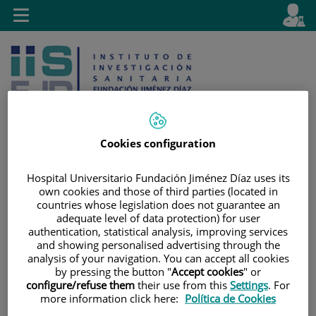
Jump to content
L
Active
Toggle
en
navigation
langu
Cookies configuration
Jump
Language
Search
Hospital Universitario Fundación Jiménez Díaz uses its
to
selector
own cookies and those of third parties (located in
countries whose legislation does not guarantee an
content
adequate level of data protection) for user
authentication, statistical analysis, improving services
and showing personalised advertising through the
analysis of your navigation. You can accept all cookies
by pressing the button "
Accept cookies
" or
configure/refuse them
their use from this
Settings
. For
more information click here:
Política de Cookies