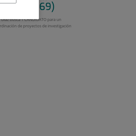
IC25/00069)
nez Díaz busca 1 CANDIDATO para un
rdinación de proyectos de investigación