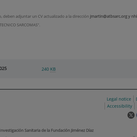
, deben adjuntar un CV actualizado a la dirección
jmartin@atbsarc.org y
nh
A TECNICO SARCOMAS".
025
240
KB
Legal notice
Accessibility
T
l
w
 Investigación Sanitaria de la Fundación Jiménez Díaz
o