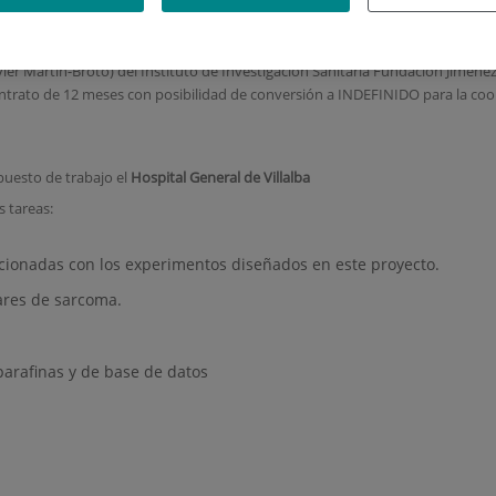
R SARCOMA RESEARCH UNIT (
vier Martin-Broto) del Instituto de Investigación Sanitaria Fundación Jimé
ntrato de 12 meses con posibilidad de conversión a INDEFINIDO para la coo
puesto de trabajo el
Hospital General de Villalba
s tareas:
elacionadas con los experimentos diseñados en este proyecto.
lares de sarcoma.
arafinas y de base de datos