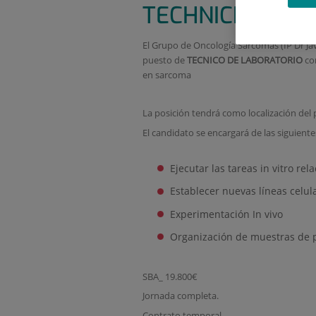
TECHNICIAN FO
El Grupo de Oncología Sarcomas (IP Dr Ja
puesto de
TECNICO DE LABORATORIO
co
en sarcoma
La posición tendrá como localización del 
El candidato se encargará de las siguiente
Ejecutar las tareas in vitro r
Establecer nuevas líneas celu
Experimentación In vivo
Organización de muestras de p
SBA_ 19.800€
Jornada completa.
Contrato temporal