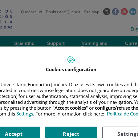
This
This
This
Quirónsalud
Doubts and Queries
Site Map
link
link
link
l
will
will
will
w
Langua
Act
Eng
open
open
open
selecto
lan
in
in
in
i
a
a
a
Scientific
Support
Training and
Curre
Activity
Units
Employment
event
pop-
pop-
pop-
up
up
up
window.
window.
wind
Cookies configuration
Universitario Fundación Jiménez Díaz uses its own cookies and th
located in countries whose legislation does not guarantee an adequ
tection) for user authentication, statistical analysis, improving s
rsonalised advertising through the analysis of your navigation. Y
|
EMPLOYMENT OFFERS
|
CONTRATO TÉCNICO LABORATORIO UNIDAD
es by pressing the button "
Accept cookies
" or
configure/refuse th
rom this
Settings
. For more information click here:
Política de Co
co Laboratorio UNIDAD DE S
Accept
Reject
Setting