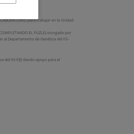
CO LABORATORIO para trabajar en la Unidad
R: COMPLETANDO EL PUZLE) otorgado por
io al Departamento de Genética del IIS-
a del IIS-FJD dando apoyo para el