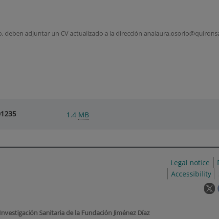
, deben adjuntar un CV actualizado a la dirección analaura.osorio@quironsal
01235
1.4
MB
Legal notice
Accessibility
T
l
w
 Investigación Sanitaria de la Fundación Jiménez Díaz
o