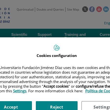
This
This
This
Quirónsalud
Doubts and Queries
Site Map
link
link
link
l
will
will
will
w
Langua
Act
Eng
open
open
open
selecto
lan
in
in
in
i
a
a
a
Scientific
Support
Training and
Curre
Activity
Units
Employment
event
pop-
pop-
pop-
up
up
up
window.
window.
wind
Cookies configuration
Universitario Fundación Jiménez Díaz uses its own cookies and th
located in countries whose legislation does not guarantee an adequ
tection) for user authentication, statistical analysis, improving s
rsonalised advertising through the analysis of your navigation. Y
|
EMPLOYMENT OFFERS
|
CONTRATO. TÉCNICO SUPERIOR DE LABORATO
es by pressing the button "
Accept cookies
" or
configure/refuse th
rom this
Settings
. For more information click here:
Política de Co
o superior de laboratorio. PI
Accept
Reject
Setting