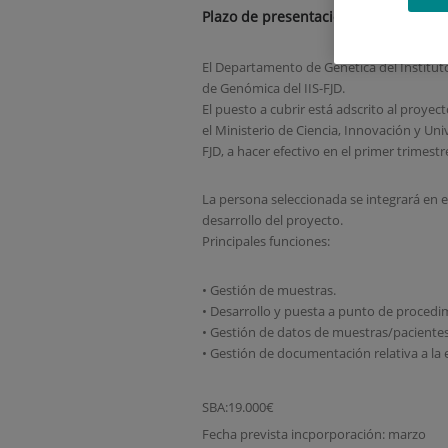
Plazo de presentación: 25 de septi
El Departamento de Genética del Institut
de Genómica del IIS-FJD.
El puesto a cubrir está adscrito al p
el Ministerio de Ciencia, Innovación y Un
FJD, a hacer efectivo en el primer trimes
La persona seleccionada se integrará en 
desarrollo del proyecto.
Principales funciones:
• Gestión de muestras.
• Desarrollo y puesta a punto de procedi
• Gestión de datos de muestras/pacientes
• Gestión de documentación relativa a la
SBA:19.000€
Fecha prevista incporporación: marzo