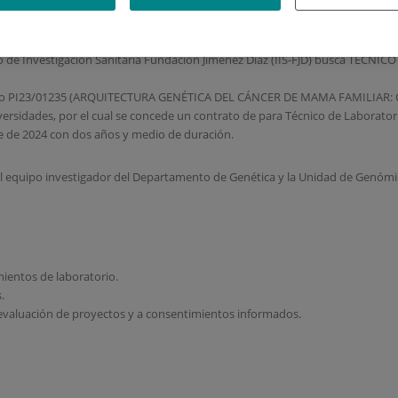
embre de 2024
o de Investigación Sanitaria Fundación Jiménez Díaz (IIS-FJD) busca TÉCNI
royecto PI23/01235 (ARQUITECTURA GENÉTICA DEL CÁNCER DE MAMA FAMILIA
iversidades, por el cual se concede un contrato de para Técnico de Laborator
tre de 2024 con dos años y medio de duración.
el equipo investigador del Departamento de Genética y la Unidad de Genómic
mientos de laboratorio.
.
 evaluación de proyectos y a consentimientos informados.