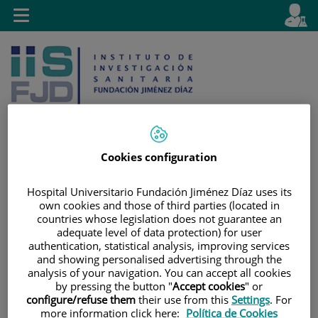
Jump to content
L
Active
Toggle
en
navigation
langu
Cookies configuration
Jump
Language
Search
to
selector
Hospital Universitario Fundación Jiménez Díaz uses its
own cookies and those of third parties (located in
content
countries whose legislation does not guarantee an
adequate level of data protection) for user
authentication, statistical analysis, improving services
and showing personalised advertising through the
analysis of your navigation. You can accept all cookies
by pressing the button "
Accept cookies
" or
configure/refuse them
their use from this
Settings
. For
more information click here:
Política de Cookies