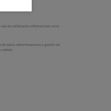
s vías de señalización inflamatorias como
is de datos, determinaciones y gestión de
 y mRNA).