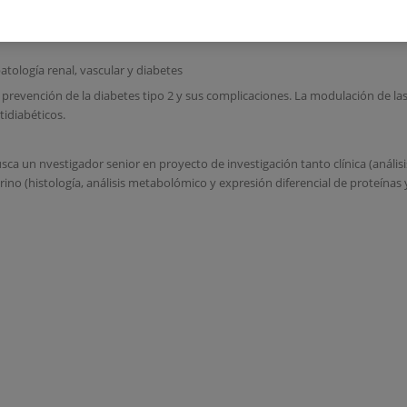
atología renal, vascular y diabetes
la prevención de la diabetes tipo 2 y sus complicaciones. La modulación de la
idiabéticos.
ca un nvestigador senior en proyecto de investigación tanto clínica (anális
no (histología, análisis metabolómico y expresión diferencial de proteínas