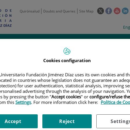
This
This
This
Quirónsalud
Doubts and Queries
Site Map
link
link
link
l
will
will
will
w
Langua
Act
Eng
open
open
open
selecto
lan
in
in
in
i
a
a
a
Scientific
Support
Training and
Curre
Activity
Units
Employment
event
pop-
pop-
pop-
up
up
up
window.
window.
wind
Cookies configuration
Universitario Fundación Jiménez Díaz uses its own cookies and th
located in countries whose legislation does not guarantee an adequ
tection) for user authentication, statistical analysis, improving s
rsonalised advertising through the analysis of your navigation. Y
es by pressing the button "
Accept cookies
" or
configure/refuse th
|
EMPLOYMENT OFFERS
|
CONTRATO. TITULADO SUPERIOR PI23/0011
rom this
Settings
. For more information click here:
Política de Co
do superior PI23/00119
Accept
Reject
Setting
2024