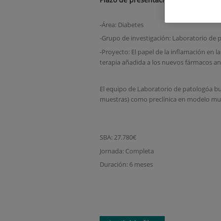
-Área: Diabetes
-Grupo de investigación: Laboratorio de p
-Proyecto: El papel de la inflamación en 
terapia añadida a los nuevos fármacos ant
El equipo de Laboratorio de patologóa bus
muestras) como preclínica en modelo muri
SBA: 27.780€
Jornada: Completa
Duración: 6 meses