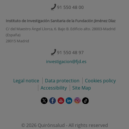
91 550 48 00
Instituto de Investigación Sanitaria de la Fundación Jiménez Díaz
C/ del Maestro Ángel Llorca, 6. Bajo B. Edificio alto. 28003-Madrid
(España)
28015 Madrid
91 550 48 97
investigacion@fjd.es
Legal notice
Data protection
Cookies policy
Accessibility
Site Map
This
This
This
This
This
Link
link
link
link
link
link
to
will
will
will
will
will
external
open
open
open
open
open
application.
in
in
in
in
in
© 2026 Quirónsalud - All rights reserved