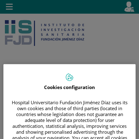
Jump to content
L
Active
Toggle
en
navigation
langu
Jump
Language
Search
to
selector
Cookies configuration
content
Hospital Universitario Fundación Jiménez Díaz uses its
own cookies and those of third parties (located in
countries whose legislation does not guarantee an
adequate level of data protection) for user
authentication, statistical analysis, improving services
and showing personalised advertising through the
analysis of your navigation. You can accept all cookies