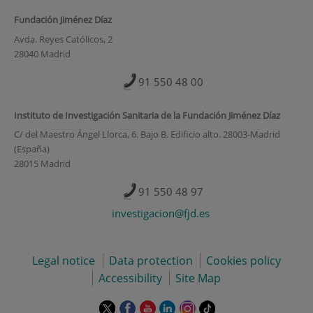
Fundación Jiménez Díaz
Avda. Reyes Católicos, 2
28040 Madrid
91 550 48 00
Instituto de Investigación Sanitaria de la Fundación Jiménez Díaz
C/ del Maestro Ángel Llorca, 6. Bajo B. Edificio alto. 28003-Madrid
(España)
28015 Madrid
91 550 48 97
investigacion@fjd.es
Legal notice
Data protection
Cookies policy
Accessibility
Site Map
This
This
This
This
This
Link