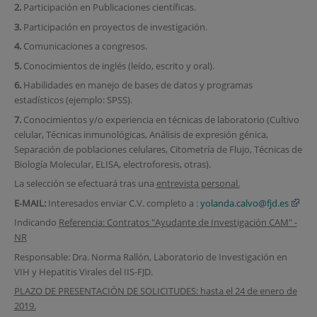
2.
Participación en Publicaciones científicas.
3.
Participación en proyectos de investigación.
4.
Comunicaciones a congresos.
5.
Conocimientos de inglés (leído, escrito y oral).
6.
Habilidades en manejo de bases de datos y programas
estadísticos (ejemplo: SPSS).
7.
Conocimientos y/o experiencia en técnicas de laboratorio (Cultivo
celular, Técnicas inmunológicas, Análisis de expresión génica,
Separación de poblaciones celulares, Citometría de Flujo, Técnicas de
Biología Molecular, ELISA, electroforesis, otras).
La selección se efectuará tras una
entrevista personal.
E‐MAIL:
Interesados enviar C.V. completo a :
yolanda.calvo@fjd.es
Indicando
Referencia: Contratos "Ayudante de Investigación CAM" -
NR
Responsable: Dra. Norma Rallón, Laboratorio de Investigación en
VIH y Hepatitis Virales del IIS-FJD.
PLAZO DE PRESENTACIÓN DE SOLICITUDES: hasta el 24 de enero de
2019.