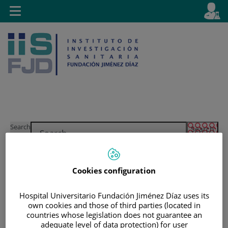
Jump to content
L
Active
Toggle
en
navigation
langu
Jump
Language
Search
to
selector
content
Cookies configuration
Hospital Universitario Fundación Jiménez Díaz uses its
own cookies and those of third parties (located in
countries whose legislation does not guarantee an
adequate level of data protection) for user