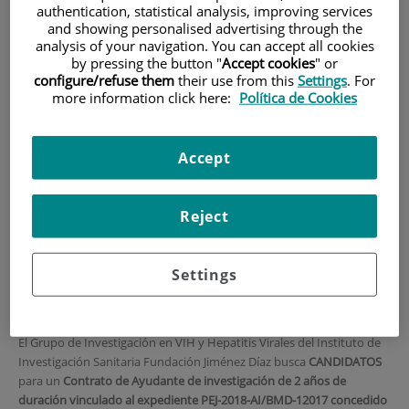
authentication, statistical analysis, improving services
and showing personalised advertising through the
HOME
|
TRAINING AND EMPLOYMENT
analysis of your navigation. You can accept all cookies
|
EMPLOYMENT OFFERS
by pressing the button "
Accept cookies
" or
configure/refuse them
their use from this
Settings
. For
|
CONVOCATORIA PARA CONTRATO ASOCIADO A LA
more information click here:
Política de Cookies
AYUDA PEJ-2018-AI/BMD-12017 AYUDANTE DE
INVESTIGACIÓN
Accept
CONVOCATORIA para
contrato asociado a la
Reject
Ayuda PEJ-2018-AI/BMD-
12017 Ayudante de
Settings
investigación
El Grupo de Investigación en VIH y Hepatitis Virales del Instituto de
Investigación Sanitaria Fundación Jiménez Díaz busca
CANDIDATOS
para un
Contrato de Ayudante de investigación de 2 años
de
duración vinculado al expediente PEJ-2018-AI/BMD-12017 concedido