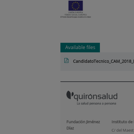
Available files
CandidatoTecnico_CAM_2018_
Fundación Jiménez
Instituto de
Díaz
C/ del Maestr