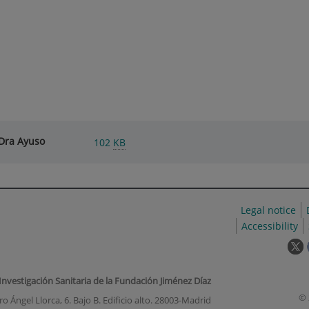
Dra Ayuso
102
KB
Legal notice
Accessibility
T
l
w
 Investigación Sanitaria de la Fundación Jiménez Díaz
o
© 
o Ángel Llorca, 6. Bajo B. Edificio alto. 28003-Madrid
i