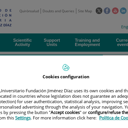
This
This
This
Quirónsalud
Doubts and Queries
Site Map
link
link
link
l
will
will
will
w
Langua
Act
Eng
open
open
open
selecto
lan
in
in
in
i
a
a
a
Scientific
Support
Training and
Curre
Activity
Units
Employment
event
pop-
pop-
pop-
up
up
up
window.
window.
wind
Cookies configuration
Universitario Fundación Jiménez Díaz uses its own cookies and th
located in countries whose legislation does not guarantee an adequ
|
EMPLOYMENT OFFERS
|
CONVOCATORIA PARA CONTRATO ASOCIADO 
tection) for user authentication, statistical analysis, improving s
rsonalised advertising through the analysis of your navigation. Y
es by pressing the button "
Accept cookies
" or
configure/refuse th
rom this
Settings
. For more information click here:
Política de Co
ra contrato asociado a la A