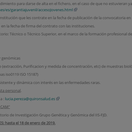
dimiento para darse de alta en el fichero, en el caso de que no estuvieran ya
es/es/garantiajuvenil/accesoJovenes.html
institución que les contrate en la fecha de publicación de la convocatoria e
a en la fecha de firma del contrato con las instituciones.
torio: Técnico o Técnico Superior, en el marco de la formación profesional d
 y genómicas
o (extracción, Purificacion y medida de concentración, etc) de muestras biológ
mas iso0119 ISO 15187)
stente y dinámica con interés en las enfermedades raras.
sta personal
.
a :
lucia.pereza@quironsalud.es
o CAM"
orio de Investigación Grupo Genética y Genómica del IIS-FJD.
 hasta el 18 de enero de 2019.