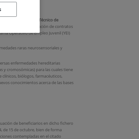
s
para un
Contrato de Técnico de
 ayudas para la realización de contratos
rama Operativo de Empleo Juvenil (YEI)
fermedades raras neurosensoriales y
iversas enfermedades hereditarias
as y cromosómicas) para las cuales tiene
clínicos, biólogos, farmacéuticos,
 nuevos conocimientos acerca de las bases
tuación de beneficiarios en dicho fichero
14, de 15 de octubre, bien de forma
epciones contempladas en el citado