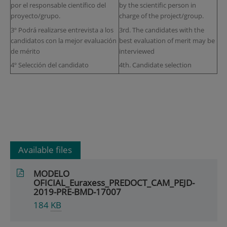
por el responsable científico del
by the scientific person in
proyecto/grupo.
charge of the project/group.
3º Podrá realizarse entrevista a los
3rd. The candidates with the
candidatos con la mejor evaluación
best evaluation of merit may be
de mérito
interviewed
4º Selección del candidato
4th. Candidate selection
Available files
MODELO
OFICIAL_Euraxess_PREDOCT_CAM_PEJD-
2019-PRE-BMD-17007
184
KB