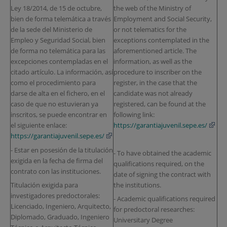
Ley 18/2014, de 15 de octubre,
the web of the Ministry of
bien de forma telemática a través
Employment and Social Security,
de la sede del Ministerio de
or not telematics for the
Empleo y Seguridad Social, bien
exceptions contemplated in the
de forma no telemática para las
aforementioned article. The
excepciones contempladas en el
information, as well as the
citado artículo. La información, así
procedure to inscriber on the
como el procedimiento para
register, in the case that the
darse de alta en el fichero, en el
candidate was not already
caso de que no estuvieran ya
registered, can be found at the
inscritos, se puede encontrar en
following link:
el siguiente enlace:
https://garantiajuvenil.sepe.es/
https://garantiajuvenil.sepe.es/
- Estar en posesión de la titulación
- To have obtained the academic
exigida en la fecha de firma del
qualifications required, on the
contrato con las instituciones.
date of signing the contract with
the institutions.
Titulación exigida para
investigadores predoctorales:
- Academic qualifications required
Licenciado, Ingeniero, Arquitecto,
for predoctoral researches:
Diplomado, Graduado, Ingeniero
Universitary Degree