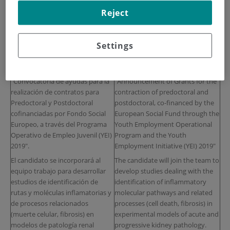
Investigación Sanitaria-Fundación
Jiménez Díaz Foundation-Health
Reject
Jiménez Díaz (Grupo del Dr AM.
Research Institute (Dr AM Ramos’
Ramos) busca
CANDIDATOS
para
group) seeks qualified
un
Contrato Predoctoral de 1 año
CANDIDATES
for a
1-year
Settings
de duración vinculado al
Predoctoral Contract
. This offer is
expediente
PEJD-2019-PRE/BMD-
linked to file
PEJD-2019-PRE/BMD-
17007
concedido
en la
17007
granted in the
"Convocatoria de ayudas para la
"Announcement of Grants for the
realización de contratos para
contraction of predoctoral and
Predoctoral y Postdoctoral
postdoctoral, co-financed by the
cofinanciadas por Fondo Social
European Social Fund through the
Europeo, a través del Programa
Youth Employment Operational
Operativo de Empleo Juvenil (YEI)
Program and the Youth
2019".
Employment Initiative (YEI) 2019"
El candidato se incorporará al
The candidate will join the team to
equipo trabajo para desarrollar
develop studies dealing with the
estudios de identificación de
identification of inflammatory
rutas y moléculas inflamatorias y
molecular pathways and related
de procesos relacionados
processes (cell death, fibrosis) in
(muerte celular, fibrosis) en
experimental models of acute and
modelos de patología renal
progressive kidney pathology.