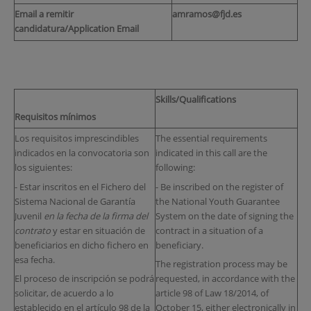
Email a remitir
amramos@fjd.es
candidatura/Application Email
Skills/Qualifications
Requisitos mínimos
Los requisitos imprescindibles
The essential requirements
indicados en la convocatoria son
indicated in this call are the
los siguientes:
following:
- Estar inscritos en el Fichero del
- Be inscribed on the register of
Sistema Nacional de Garantía
the National Youth Guarantee
Juvenil
en la fecha de la firma del
System on the date of signing the
contrato
y estar en situación de
contract in a situation of a
beneficiarios en dicho fichero en
beneficiary.
esa fecha.
The registration process may be
El proceso de inscripción se podrá
requested, in accordance with the
solicitar, de acuerdo a lo
article 98 of Law 18/2014, of
establecido en el artículo 98 de la
October 15, either electronically in