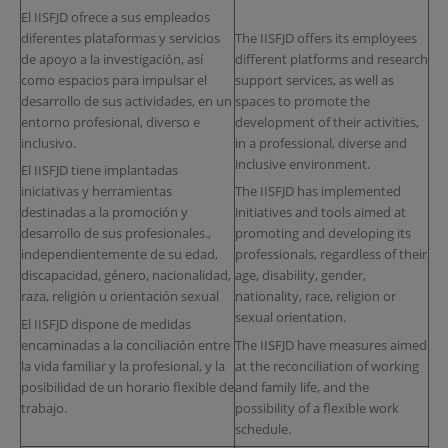
El IISFJD ofrece a sus empleados
diferentes plataformas y servicios
The IISFJD offers its employees
de apoyo a la investigación, así
different platforms and research
como espacios para impulsar el
support services, as well as
desarrollo de sus actividades, en un
spaces to promote the
entorno profesional, diverso e
development of their activities,
inclusivo.
in a professional, diverse and
inclusive environment.
El IISFJD tiene implantadas
iniciativas y herramientas
The IISFJD has implemented
destinadas a la promoción y
initiatives and tools aimed at
desarrollo de sus profesionales.,
promoting and developing its
independientemente de su edad,
professionals, regardless of their
discapacidad, género, nacionalidad,
age, disability, gender,
raza, religión u orientación sexual
nationality, race, religion or
sexual orientation.
El IISFJD dispone de medidas
encaminadas a la conciliación entre
The IISFJD have measures aimed
la vida familiar y la profesional, y la
at the reconciliation of working
posibilidad de un horario flexible de
and family life, and the
trabajo.
possibility of a flexible work
schedule.