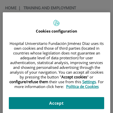
HOME
|
TRAINING AND EMPLOYMENT
|
EMPLOYMENT OFFERS
|
CONVOCATORIA PARA CONTRATO ASOCIADO A
PEJD-2019-PRE/BMD-17007. CONTRATO PREDOCTORAL
Cookies configuration
CONVOCATORIA para
Hospital Universitario Fundación Jiménez Díaz uses its
own cookies and those of third parties (located in
contrato asociado a PEJD-
countries whose legislation does not guarantee an
2019-PRE/BMD-17007.
adequate level of data protection) for user
authentication, statistical analysis, improving services
Contrato predoctoral
and showing personalised advertising through the
analysis of your navigation. You can accept all cookies
by pressing the button "
Accept cookies
" or
Título
Title
configure/refuse them
their use from this
Settings
. For
more information click here:
Política de Cookies
Investigadores Predoctorales
Predoctoral Researcher
Descripción de la oferta
Offer description
Accept
El Laboratorio de Nefrología e
The Nephrology and
Hipertensión del Instituto de
Hypertension Laboratory of the