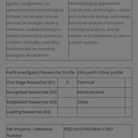
aguda y progresiva. Las
Methodological approaches
aproximaciones metodológicas
include omic technologies, cellular
incluyen tecnologías ómicas,
and molecular biology techniques,
técnicas de biología celular y
functional analysis of proteins,
molecular, análisis histológico,
histological analysis, animal
análisis funcional de proteínas,
models and traslational studies in
modelos animales y estudios
patient samples.
traslacionales en muestras
biológicas de pacientes.
Perfil investigador/Researcher Profile
Otro perfil /Other profile
First Stage Researcher (R1)
X
Technical
Recognised Researcher (R2)
Administrative
Established Researcher (R3)
Other
Leading Researcher (R4)
Ref. Proyecto / Reference
PEJD-2019-PRE/BMD-17007
Number