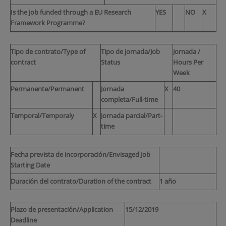
Is the job funded through a EU Research
YES
NO
X
Framework Programme?
Tipo de contrato/Type of
Tipo de jornada/Job
Jornada /
contract
Status
Hours Per
Week
Permanente/Permanent
Jornada
X
40
completa/Full-time
Temporal/Temporaly
X
Jornada parcial/Part-
time
Fecha prevista de incorporación/Envisaged Job
Starting Date
Duración del contrato/Duration of the contract
1 año
Plazo de presentación/Application
15/12/2019
Deadline