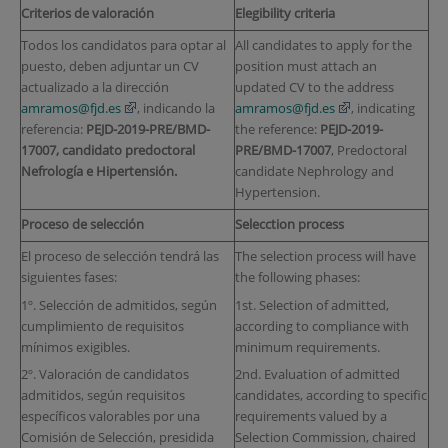
Criterios de valoración
Elegibility criteria
Todos los candidatos para optar al
All candidates to apply for the
puesto, deben adjuntar un CV
position must attach an
actualizado a la dirección
updated CV to the address
amramos@fjd.es
, indicando la
amramos@fjd.es
, indicating
referencia:
PEJD-2019-PRE/BMD-
the reference:
PEJD-2019-
17007
,
candidato predoctoral
PRE/BMD-17007
, Predoctoral
Nefrología e Hipertensión.
candidate Nephrology and
Hypertension.
Proceso de selección
Selecction process
El proceso de selección tendrá las
The selection process will have
siguientes fases:
the following phases:
1º. Selección de admitidos, según
1st. Selection of admitted,
cumplimiento de requisitos
according to compliance with
mínimos exigibles.
minimum requirements.
2º. Valoración de candidatos
2nd. Evaluation of admitted
admitidos, según requisitos
candidates, according to specific
específicos valorables por una
requirements valued by a
Comisión de Selección, presidida
Selection Commission, chaired