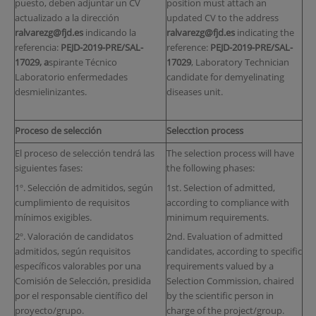
puesto, deben adjuntar un CV
position must attach an
actualizado a la dirección
updated CV to the address
ralvarezg@fjd.es
indicando la
ralvarezg@fjd.es
indicating the
referencia:
PEJD-2019-PRE/SAL-
reference:
PEJD-2019-PRE/SAL-
17029
,
a
spirante Técnico
17029
, Laboratory Technician
Laboratorio enfermedades
candidate for demyelinating
desmielinizantes.
diseases unit.
Proceso de selección
Selecction process
El proceso de selección tendrá las
The selection process will have
siguientes fases:
the following phases:
1º. Selección de admitidos, según
1st. Selection of admitted,
cumplimiento de requisitos
according to compliance with
mínimos exigibles.
minimum requirements.
2º. Valoración de candidatos
2nd. Evaluation of admitted
admitidos, según requisitos
candidates, according to specific
específicos valorables por una
requirements valued by a
Comisión de Selección, presidida
Selection Commission, chaired
por el responsable científico del
by the scientific person in
proyecto/grupo.
charge of the project/group.