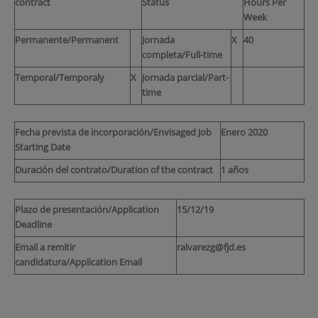
contract
Status
Hours Per
Week
Permanente/Permanent
Jornada
X
40
completa/Full-time
Temporal/Temporaly
X
Jornada parcial/Part-
time
Fecha prevista de incorporación/Envisaged Job
Enero 2020
Starting Date
Duración del contrato/Duration of the contract
1 años
Plazo de presentación/Application
15/12/19
Deadline
Email a remitir
ralvarezg@fjd.es
candidatura/Application Email