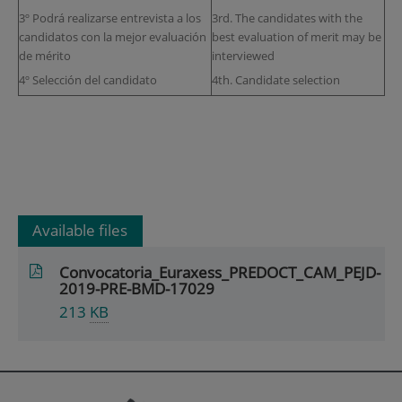
3º Podrá realizarse entrevista a los
3rd. The candidates with the
candidatos con la mejor evaluación
best evaluation of merit may be
de mérito
interviewed
4º Selección del candidato
4th. Candidate selection
Available files
Convocatoria_Euraxess_PREDOCT_CAM_PEJD-
2019-PRE-BMD-17029
213
KB