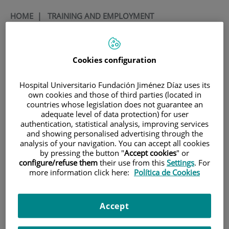
HOME
|
TRAINING AND EMPLOYMENT
|
EMPLOYMENT OFFERS
|
CONVOCATORIA PARA CONTRATO ASOCIADO A
PEJD-2019-PRE/SAL-17029 . CONTRATO PREDOCTORAL
Cookies configuration
CONVOCATORIA para
Hospital Universitario Fundación Jiménez Díaz uses its
own cookies and those of third parties (located in
contrato asociado a PEJD-
countries whose legislation does not guarantee an
adequate level of data protection) for user
2019-PRE/SAL-17029 .
authentication, statistical analysis, improving services
and showing personalised advertising through the
Contrato predoctoral
analysis of your navigation. You can accept all cookies
by pressing the button "
Accept cookies
" or
configure/refuse them
their use from this
Settings
. For
Título
Title
more information click here:
Política de Cookies
Investigadores predoctorales
Predoctoral Researcher
Descripción de la oferta
Offer description
Accept
El Grupo Investigación en
The Neuroscience Research
Neurociencias: Psiquiatría y Salud
Group: Psychiatry and Mental