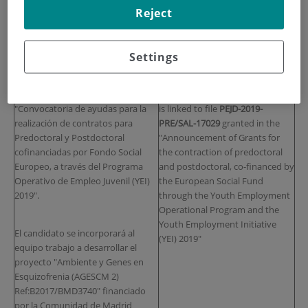
Mental del Instituto de
Health of the Jiménez Díaz
Reject
Investigación Sanitaria Fundación
Foundation Health Research
Jiménez Díaz busca
CANDIDATOS
Institute of the Jiménez Díaz
para un
Contrato de Predoctoral
Foundation Health Research
Settings
de 1 años
de duración vinculado al
Institute seeks qualified
expediente
PEJD-2019-PRE/SAL-
CANDIDATES
for a
1-year
17029
concedido
en la
Predoctoral Contract
. This offer
"Convocatoria de ayudas para la
is linked to file
PEJD-2019-
realización de contratos para
PRE/SAL-17029
granted in the
Predoctoral y Postdoctoral
"Announcement of Grants for
cofinanciadas por Fondo Social
the contraction of predoctoral
Europeo, a través del Programa
and postdoctoral, co-financed by
Operativo de Empleo Juvenil (YEI)
the European Social Fund
2019".
through the Youth Employment
Operational Program and the
Youth Employment Initiative
El candidato se incorporará al
(YEI) 2019"
equipo trabajo a desarrollar el
proyecto "Ambiente y Genes en
Esquizofrenia (AGESCM 2)
Ref:B2017/BMD3740" financiado
por la Comunidad de Madrid