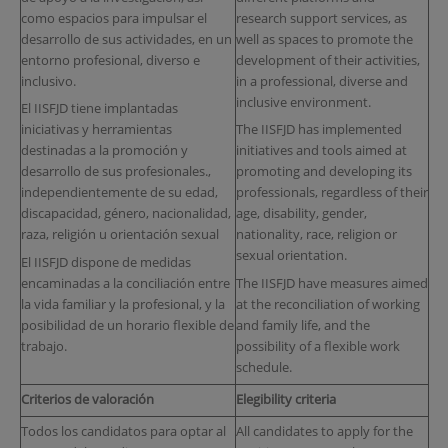
como espacios para impulsar el
research support services, as
desarrollo de sus actividades, en un
well as spaces to promote the
entorno profesional, diverso e
development of their activities,
inclusivo.
in a professional, diverse and
inclusive environment.
El IISFJD tiene implantadas
iniciativas y herramientas
The IISFJD has implemented
destinadas a la promoción y
initiatives and tools aimed at
desarrollo de sus profesionales.,
promoting and developing its
independientemente de su edad,
professionals, regardless of their
discapacidad, género, nacionalidad,
age, disability, gender,
raza, religión u orientación sexual
nationality, race, religion or
sexual orientation.
El IISFJD dispone de medidas
encaminadas a la conciliación entre
The IISFJD have measures aimed
la vida familiar y la profesional, y la
at the reconciliation of working
posibilidad de un horario flexible de
and family life, and the
trabajo.
possibility of a flexible work
schedule.
Criterios de valoración
Elegibility criteria
Todos los candidatos para optar al
All candidates to apply for the