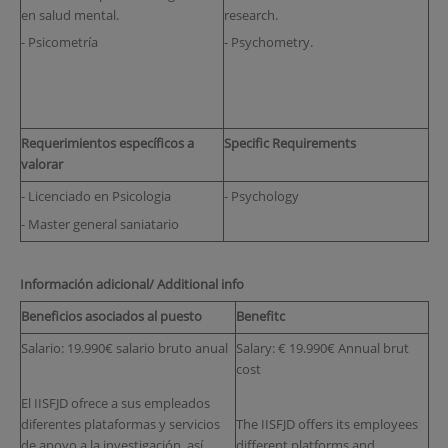
en salud mental.
research.
- Psicometría
- Psychometry.
Requerimientos específicos a
Specific Requirements
valorar
- Licenciado en Psicologia
- Psychology
- Master general saniatario
Información adicional/ Additional info
Beneficios asociados al puesto
Benefitc
Salario: 19.990€ salario bruto anual
Salary: € 19.990€ Annual brut
cost
El IISFJD ofrece a sus empleados
diferentes plataformas y servicios
The IISFJD offers its employees
de apoyo a la investigación, así
different platforms and