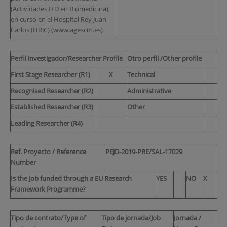
(Actividades I+D en Biomedicina),
en curso en el Hospital Rey Juan
Carlos (HRJC) (www.agescm.es)
Perfil investigador/Researcher Profile
Otro perfil /Other profile
First Stage Researcher (R1)
X
Technical
Recognised Resea
rcher (R2)
Administrative
Established Researcher (R3)
Other
Leading Researcher (R4)
Ref. Proyecto / Reference
PEJD-2019-PRE/SAL-17029
Number
Is the job funded through a EU Research
YES
NO
X
Framework Programme?
Tipo de contrato/Type of
Tipo de jornada/Job
Jornada /