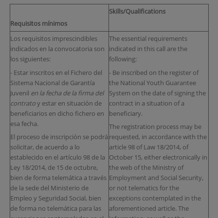
Skills/Qualifications
Requisitos mínimos
Los requisitos imprescindibles
The essential requirements
indicados en la convocatoria son
indicated in this call are the
los siguientes:
following:
- Estar inscritos en el Fichero del
- Be inscribed on the register of
Sistema Nacional de Garantía
the National Youth Guarantee
Juvenil
en la fecha de la firma del
System on the date of signing the
contrato
y estar en situación de
contract in a situation of a
beneficiarios en dicho fichero en
beneficiary.
esa fecha.
The registration process may be
El proceso de inscripción se podrá
requested, in accordance with the
solicitar, de acuerdo a lo
article 98 of Law 18/2014, of
establecido en el artículo 98 de la
October 15, either electronically in
Ley 18/2014, de 15 de octubre,
the web of the Ministry of
bien de forma telemática a través
Employment and Social Security,
de la sede del Ministerio de
or not telematics for the
Empleo y Seguridad Social, bien
exceptions contemplated in the
de forma no telemática para las
aforementioned article. The