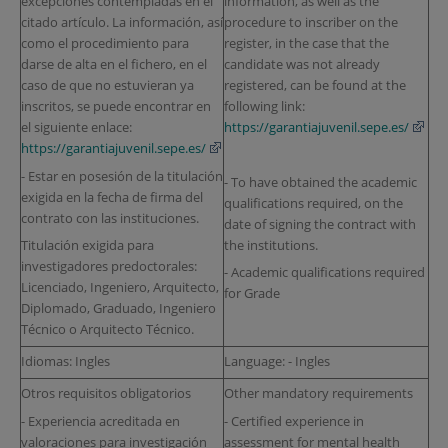
excepciones contempladas en el
information, as well as the
citado artículo. La información, así
procedure to inscriber on the
como el procedimiento para
register, in the case that the
darse de alta en el fichero, en el
candidate was not already
caso de que no estuvieran ya
registered, can be found at the
inscritos, se puede encontrar en
following link:
el siguiente enlace:
https://garantiajuvenil.sepe.es/
https://garantiajuvenil.sepe.es/
- Estar en posesión de la titulación
- To have obtained the academic
exigida en la fecha de firma del
qualifications required, on the
contrato con las instituciones.
date of signing the contract with
the institutions.
Titulación exigida para
investigadores predoctorales:
- Academic qualifications required
Licenciado, Ingeniero, Arquitecto,
for Grade
Diplomado, Graduado, Ingeniero
Técnico o Arquitecto Técnico.
Idiomas: Ingles
Language: - Ingles
Otros requisitos obligatorios
Other mandatory requirements
- Experiencia acreditada en
- Certified experience in
valoraciones para investigación
assessment for mental health