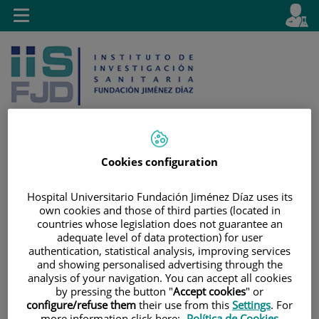
Jump to content
L
Active
Toggle
en
navigation
langu
Cookies configuration
Jump
Language
Search
to
selector
Hospital Universitario Fundación Jiménez Díaz uses its
content
own cookies and those of third parties (located in
countries whose legislation does not guarantee an
adequate level of data protection) for user
authentication, statistical analysis, improving services
and showing personalised advertising through the
analysis of your navigation. You can accept all cookies
by pressing the button "
Accept cookies
" or
configure/refuse them
their use from this
Settings
. For
more information click here:
Política de Cookies