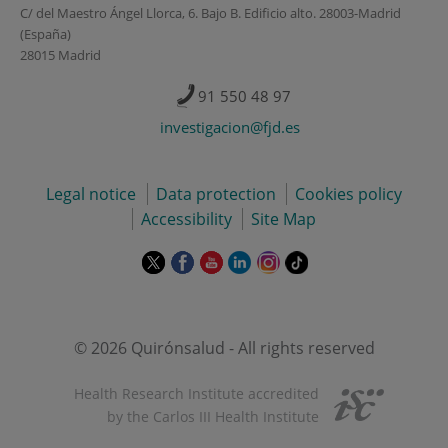
C/ del Maestro Ángel Llorca, 6. Bajo B. Edificio alto. 28003-Madrid
(España)
28015 Madrid
91 550 48 97
investigacion@fjd.es
Legal notice
Data protection
Cookies policy
Accessibility
Site Map
This
This
This
This
This
Link
link
link
link
link
link
to
will
will
will
will
will
external
open
open
open
open
open
application.
in
in
in
in
in
© 2026 Quirónsalud - All rights reserved
a
a
a
a
a
pop-
pop-
pop-
pop-
pop-
Health Research Institute accredited
up
up
up
up
up
by the Carlos III Health Institute
window.
window.
window.
window.
window.