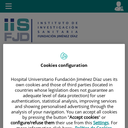
Jump to content
L
Active
Toggle
en
navigation
langu
Cookies configuration
Jump
Language
Search
to
selector
Hospital Universitario Fundación Jiménez Díaz uses its
content
own cookies and those of third parties (located in
countries whose legislation does not guarantee an
adequate level of data protection) for user
authentication, statistical analysis, improving services
and showing personalised advertising through the
analysis of your navigation. You can accept all cookies
by pressing the button "
Accept cookies
" or
configure/refuse them
their use from this
Settings
. For
more information click here:
Política de Cookies