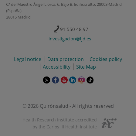
C/ del Maestro Ángel Llorca, 6. Bajo B. Edificio alto. 28003-Madrid
(España)
28015 Madrid
91 550 48 97
investigacion@fjd.es
Legal notice
Data protection
Cookies policy
Accessibility
Site Map
This
This
This
This
This
Link
link
link
link
link
link
to
will
will
will
will
will
external
open
open
open
open
open
application.
in
in
in
in
in
© 2026 Quirónsalud - All rights reserved
a
a
a
a
a
pop-
pop-
pop-
pop-
pop-
Health Research Institute accredited
up
up
up
up
up
by the Carlos III Health Institute
window.
window.
window.
window.
window.