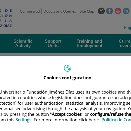
This
This
This
Quirónsalud
Doubts and Queries
Site Map
link
link
link
l
will
will
will
w
Langua
Act
Eng
open
open
open
selecto
lan
in
in
in
i
a
a
a
Scientific
Support
Training and
Curre
Activity
Units
Employment
event
pop-
pop-
pop-
up
up
up
window.
window.
wind
Cookies configuration
Universitario Fundación Jiménez Díaz uses its own cookies and th
located in countries whose legislation does not guarantee an adequ
|
EMPLOYMENT OFFERS
|
CONVOCATORIA DE CONTRATO ASOCIADO A 
tection) for user authentication, statistical analysis, improving s
 DE APOYO_JP
rsonalised advertising through the analysis of your navigation. Y
es by pressing the button "
Accept cookies
" or
configure/refuse th
rom this
Settings
. For more information click here:
Política de Co
e contrato asociado a proye