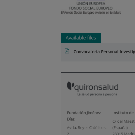
Available files
Convocatoria Personal Investig
Fundación Jiménez
Instituto de
Díaz
C/ del Maestr
Avda. Reyes Católicos,
(España)
2
28015 Madri