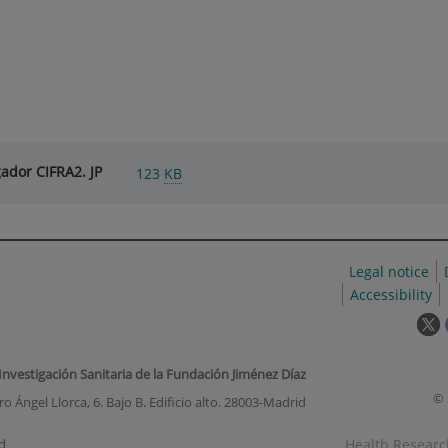
ador CIFRA2. JP
123
KB
Legal notice
Accessibility
T
l
w
 Investigación Sanitaria de la Fundación Jiménez Díaz
o
© 
o Ángel Llorca, 6. Bajo B. Edificio alto. 28003-Madrid
i
a
Health Research
d
p