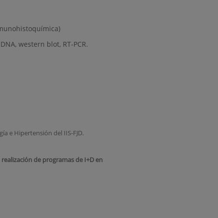
inmunohistoquímica)
 DNA, western blot, RT-PCR.
a e Hipertensión del IIS-FJD.
a realización de programas de I+D en