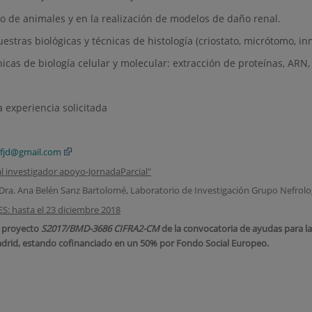
o de animales y en la realización de modelos de daño renal.
stras biológicas y técnicas de histología (criostato, micrótomo, 
cas de biología celular y molecular: extracción de proteínas, ARN,
a experiencia solicitada
fjd@gmail.com
l investigador apoyo-JornadaParcial"
Dra. Ana Belén Sanz Bartolomé, Laboratorio de Investigación Grupo Nefrologí
 hasta el 23 diciembre 2018
l proyecto
S2017/BMD-3686 CIFRA2-CM
de la convocatoria de ayudas para l
drid, estando cofinanciado en un 50% por Fondo Social Europeo.