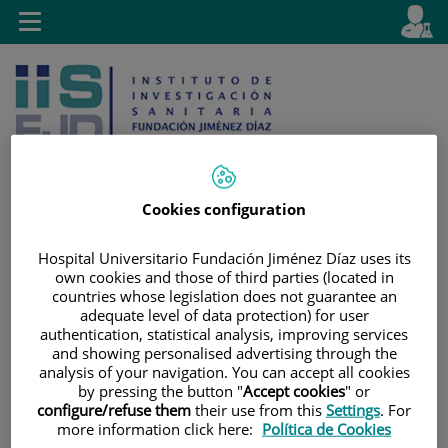
Jump to content
L
Active
Toggle
en
navigation
langu
Cookies configuration
Jump
Language
Search
Hospital Universitario Fundación Jiménez Díaz uses its
to
selector
own cookies and those of third parties (located in
content
countries whose legislation does not guarantee an
adequate level of data protection) for user
authentication, statistical analysis, improving services
and showing personalised advertising through the
analysis of your navigation. You can accept all cookies
by pressing the button "
Accept cookies
" or
configure/refuse them
their use from this
Settings
. For
more information click here:
Política de Cookies