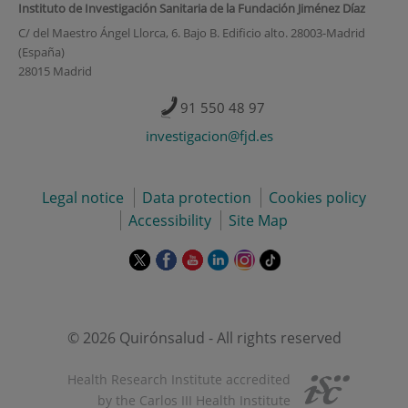
Instituto de Investigación Sanitaria de la Fundación Jiménez Díaz
C/ del Maestro Ángel Llorca, 6. Bajo B. Edificio alto. 28003-Madrid
(España)
28015 Madrid
91 550 48 97
investigacion@fjd.es
Legal notice
Data protection
Cookies policy
Accessibility
Site Map
This
This
This
This
This
Link
link
link
link
link
link
to
will
will
will
will
will
external
open
open
open
open
open
application.
in
in
in
in
in
© 2026 Quirónsalud - All rights reserved
a
a
a
a
a
pop-
pop-
pop-
pop-
pop-
Health Research Institute accredited
up
up
up
up
up
by the Carlos III Health Institute