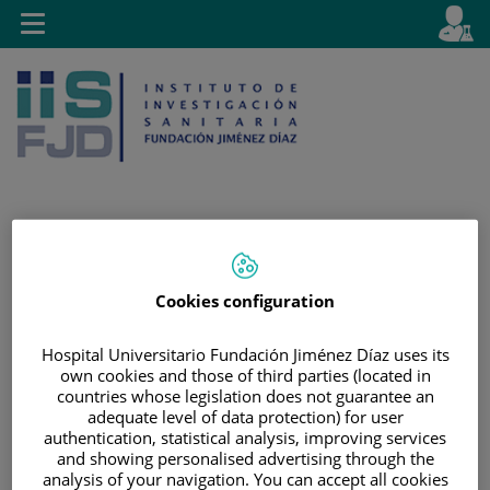
Jump to content
L
Active
Toggle
en
navigation
langu
Jump
Language
Search
to
selector
Cookies configuration
content
Hospital Universitario Fundación Jiménez Díaz uses its
own cookies and those of third parties (located in
countries whose legislation does not guarantee an
adequate level of data protection) for user
authentication, statistical analysis, improving services
and showing personalised advertising through the
analysis of your navigation. You can accept all cookies