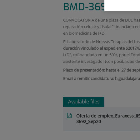
BMD-3692 Avanc
CONVOCATORIA de una plaza de DUE hasta 
reparación celular y tisular" financiado 
en biomedicina de I+D.
El Laboratorio de Nuevas Terapias del Ins
duración vinculado al expediente
S2017/
I+D", cofinanciado en un 50%, por el Fon
asistente investigador (con posibilidad 
Plazo de presentación: hasta el 27 de se
Email a remitir candidatura: h.guadalaja
Available files
Oferta de empleo_Euraxess_I
3692_Sep20