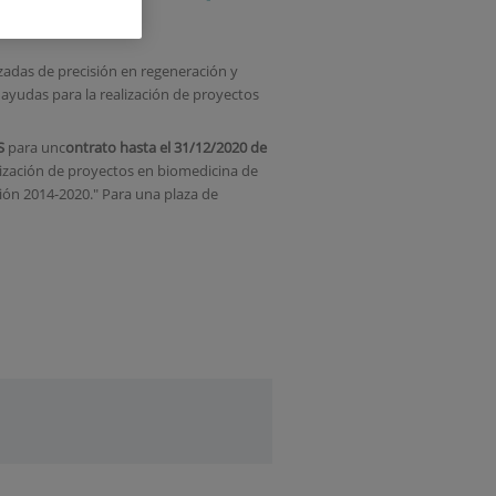
adas de precisión en regeneración y
 ayudas para la realización de proyectos
S
para unc
ontrato h
asta el 31/12/2020
de
lización de proyectos en biomedicina de
ión 2014-2020." Para una plaza de