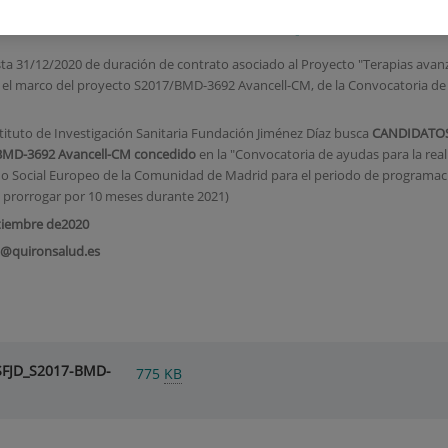
ell-CM. Enfermería/DUE
31/12/2020 de duración de contrato asociado al Proyecto "Terapias avanz
en el marco del proyecto S2017/BMD-3692 Avancell-CM, de la Convocatoria de
tituto de Investigación Sanitaria Fundación Jiménez Díaz busca
CANDIDATO
BMD-3692 Avancell-CM
concedido
en la "Convocatoria de ayudas para la rea
do Social Europeo de la Comunidad de Madrid para el periodo de programac
de prorrogar por 10 meses durante 2021)
ptiembre de2020
ra@quironsalud.es
ISFJD_S2017-BMD-
775
KB