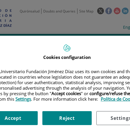
This
This
This
Quirónsalud
Doubts and Queries
Site Map
link
link
link
l
will
will
will
w
Langua
Act
Eng
open
open
open
selecto
lan
in
in
in
i
a
a
a
Scientific
Support
Training and
Curre
Activity
Units
Employment
event
pop-
pop-
pop-
up
up
up
Cookies configuration
window.
window.
wind
Universitario Fundación Jiménez Díaz uses its own cookies and th
located in countries whose legislation does not guarantee an adequ
tection) for user authentication, statistical analysis, improving s
rsonalised advertising through the analysis of your navigation. Y
es by pressing the button "
Accept cookies
" or
configure/refuse th
rom this
Settings
. For more information click here:
Política de Co
|
EMPLOYMENT OFFERS
|
CONVOCATORIA PARA CONTRATO ASOCIADO 
Accept
Reject
Setting
ra contrato asociado al pro