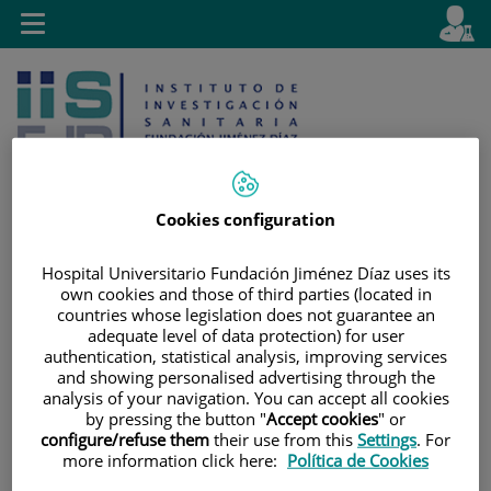
Jump to content
L
Active
Toggle
en
navigation
langu
Cookies configuration
Hospital Universitario Fundación Jiménez Díaz uses its
Jump
Language
Search
own cookies and those of third parties (located in
to
selector
countries whose legislation does not guarantee an
content
adequate level of data protection) for user
authentication, statistical analysis, improving services
and showing personalised advertising through the
analysis of your navigation. You can accept all cookies
by pressing the button "
Accept cookies
" or
configure/refuse them
their use from this
Settings
. For
more information click here:
Política de Cookies