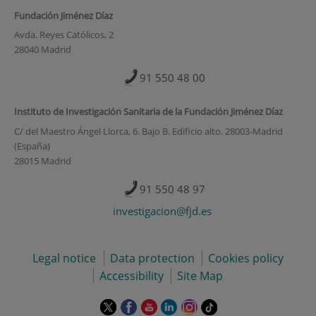
Fundación Jiménez Díaz
Avda. Reyes Católicos, 2
28040 Madrid
91 550 48 00
Instituto de Investigación Sanitaria de la Fundación Jiménez Díaz
C/ del Maestro Ángel Llorca, 6. Bajo B. Edificio alto. 28003-Madrid
(España)
28015 Madrid
91 550 48 97
investigacion@fjd.es
Legal notice
Data protection
Cookies policy
Accessibility
Site Map
This
This
This
This
This
Link