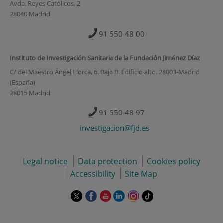
Avda. Reyes Católicos, 2
28040 Madrid
91 550 48 00
Instituto de Investigación Sanitaria de la Fundación Jiménez Díaz
C/ del Maestro Ángel Llorca, 6. Bajo B. Edificio alto. 28003-Madrid
(España)
28015 Madrid
91 550 48 97
investigacion@fjd.es
Legal notice
Data protection
Cookies policy
Accessibility
Site Map
This
This
This
This
This
Link
link
link
link
link
link
to
will
will
will
will
will
external