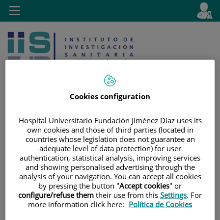
Jump to content
L
Active
Toggle
en
navigation
langu
Cookies configuration
Hospital Universitario Fundación Jiménez Díaz uses its
Jump
Language
Search
own cookies and those of third parties (located in
to
selector
countries whose legislation does not guarantee an
content
adequate level of data protection) for user
authentication, statistical analysis, improving services
and showing personalised advertising through the
analysis of your navigation. You can accept all cookies
by pressing the button "
Accept cookies
" or
configure/refuse them
their use from this
Settings
. For
more information click here:
Política de Cookies