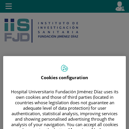
Jump to content
L
Active
Toggle
en
navigation
langu
Jump
Language
Search
Cookies configuration
to
selector
content
Hospital Universitario Fundación Jiménez Díaz uses its
own cookies and those of third parties (located in
countries whose legislation does not guarantee an
adequate level of data protection) for user
authentication, statistical analysis, improving services
and showing personalised advertising through the
analysis of your navigation. You can accept all cookies