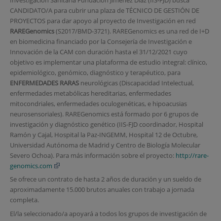
CANDIDATO/A para cubrir una plaza de TÉCNICO DE GESTIÓN DE
PROYECTOS para dar apoyo al proyecto de Investigación en red
RAREGenomics
(S2017/BMD-3721). RAREGenomics es una red de I+D
en biomedicina financiado por la Consejería de Investigación e
Innovación de la CAM con duración hasta el 31/12/2021 cuyo
objetivo es implementar una plataforma de estudio integral: clínico,
epidemiológico, genómico, diagnóstico y terapéutico, para
ENFERMEDADES RARAS
neurológicas (Discapacidad Intelectual,
enfermedades metabólicas hereditarias, enfermedades
mitocondriales, enfermedades oculogenéticas, e hipoacusias
neurosensoriales). RAREGenomics está formado por 6 grupos de
investigación y diagnóstico genético (IIS-FJD coordinador, Hospital
Ramón y Cajal, Hospital la Paz-INGEMM, Hospital 12 de Octubre,
Universidad Autónoma de Madrid y Centro de Biología Molecular
Severo Ochoa). Para más información sobre el proyecto:
http://rare-
genomics.com
Se ofrece un contrato de hasta 2 años de duración y un sueldo de
aproximadamente 15.000 brutos anuales con trabajo a jornada
completa.
El/la seleccionado/a apoyará a todos los grupos de investigación de