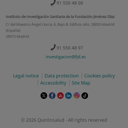
91 550 48 00
Instituto de Investigación Sanitaria de la Fundación Jiménez Díaz
C/ del Maestro Ángel Llorca, 6. Bajo B. Edificio alto. 28003-Madrid
(España)
28015 Madrid
91 550 48 97
investigacion@fjd.es
Legal notice
Data protection
Cookies policy
Accessibility
Site Map
This
This
This
This
This
Link
link
link
link
link
link
to
will
will
will
will
will
external
open
open
open
open
open
application.
in
in
in
in
in
© 2026 Quirónsalud - All rights reserved
a
a
a
a
a