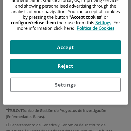
authentication, statistical analysis, improving services
and showing personalised advertising through the
HOME
|
TRAINING AND EMPLOYMENT
analysis of your navigation. You can accept all cookies
by pressing the button "
Accept cookies
" or
|
EMPLOYMENT OFFERS
configure/refuse them
their use from this
Settings
. For
|
CONVOCATORIA PARA CONTRATO ASOCIADO A
more information click here:
Política de Cookies
S2017/BMD-3721RAREGENOMICS _TÉCNICO DE GESTIÓN
CONVOCATORIA para
Accept
contrato asociado a
Reject
S2017/BMD-
3721RAREGenomics
Settings
_Técnico de Gestión
TÍTULO: Técnico de Gestión de Proyectos de Investigación
(Enfermedades Raras).
El Departamento de Genética y Genómica del Instituto de
Investigación Sanitaria Fundación Jiménez Díaz (IIS-FJD) busca