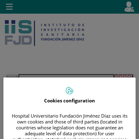
Jump to content
L
Active
Toggle
en
navigation
langu
Jump
Language
Search
to
selector
content
Cookies configuration
Hospital Universitario Fundación Jiménez Díaz uses its
own cookies and those of third parties (located in
countries whose legislation does not guarantee an
adequate level of data protection) for user