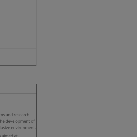
orms and research
 the development of
nclusive environment.
s aimed at