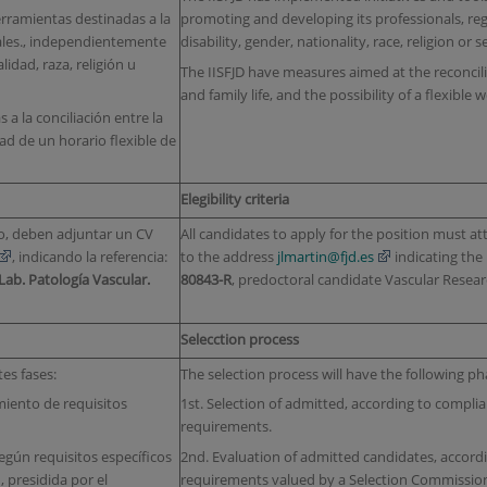
herramientas destinadas a la
promoting and developing its professionals, rega
ales., independientemente
disability, gender, nationality, race, religion or 
idad, raza, religión u
The IISFJD have measures aimed at the reconcil
and family life, and the possibility of a flexible
a la conciliación entre la
idad de un horario flexible de
Elegibility criteria
to, deben adjuntar un CV
All candidates to apply for the position must a
, indicando la referencia:
to the address
jlmartin@fjd.es
indicating the
Lab. Patología Vascular
.
80843-R
, predoctoral candidate Vascular Resear
Selecction process
tes fases:
The selection process will have the following ph
miento de requisitos
1st. Selection of admitted, according to compl
requirements.
egún requisitos específicos
2nd. Evaluation of admitted candidates, accordi
 presidida por el
requirements valued by a Selection Commission