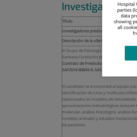
Investigador pr
Hospital 
parties (
data pro
Título
showing pe
all cooki
Investigadores predoctorales
f
Descripción de la oferta
El Grupo de Patología Vascular del Instit
Sanitaria Fundación Jiménez Díaz busca
C
Contrato de Predoctoral de 1 año
de dura
SAF2016-80843-R, MICIU
.
El candidato se incorporará al equipo par
identificación de rutas y moléculas infla
relacionados en modelos de remodelado v
aproximaciones metodológicas incluyen té
molecular, análisis histológico, análisis f
modelos animales y estudios traslacional
de pacientes.