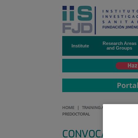
Jump to content
Jump
to
content
Research Areas
Institute
and Groups
HOME
|
TRAINING AND EMPLOYMENT
PREDOCTORAL
CONVOCATORIA p