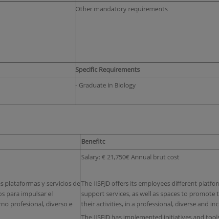
Other mandatory requirements
Specific Requirements
- Graduate in Biology
Benefitc
Salary: € 21,750€ Annual brut cost
es plataformas y servicios de
The IISFJD offers its employees different platf
os para impulsar el
support services, as well as spaces to promote
rno profesional, diverso e
their activities, in a professional, diverse and i
The IISFJD has implemented initiatives and tool