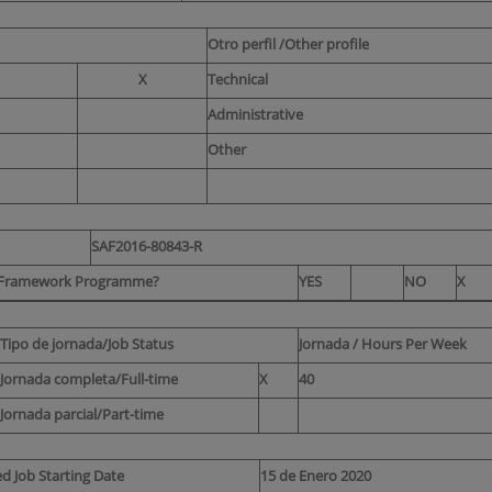
Otro perfil /Other profile
X
Technical
Administrative
Other
SAF2016-80843-R
ch Framework Programme?
YES
NO
X
Tipo de jornada/Job Status
Jornada / Hours Per Week
Jornada completa/Full-time
X
40
Jornada parcial/Part-time
d Job Starting Date
15 de Enero 2020