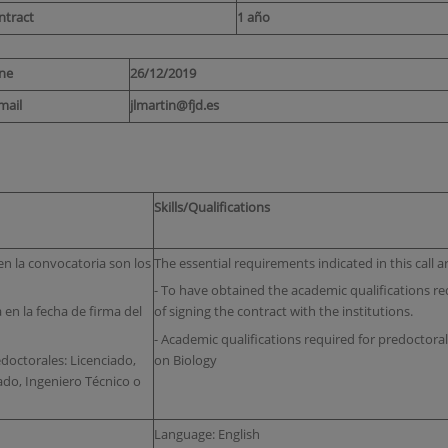
ntract
1 año
ine
26/12/2019
mail
jlmartin@fjd.es
Skills/Qualifications
en la convocatoria son los
The essential requirements indicated in this call a
- To have obtained the academic qualifications re
a en la fecha de firma del
of signing the contract with the institutions.
- Academic qualifications required for predoctora
edoctorales: Licenciado,
on Biology
ado, Ingeniero Técnico o
Language: English