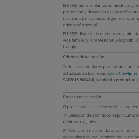
El IISFJD tiene implantadas iniciativas y 
promoción y desarrollo de sus profesion
de su edad, discapacidad, género, nacional
orientación sexual
El IISFJD dispone de medidas encaminadas 
vida familiar y la profesional, y la posibil
trabajo.
Criterios de valoración
Todos los candidatos para optar al pues
actualizado a la dirección
jlmartin@fjd.es
SAF2016-80843-R
,
candidato predoctoral 
Proceso de selección
El proceso de selección tendrá las siguien
1º. Selección de admitidos, según cumpli
mínimos exigibles.
2º. Valoración de candidatos admitidos, s
valorables por una Comisión de Selección,