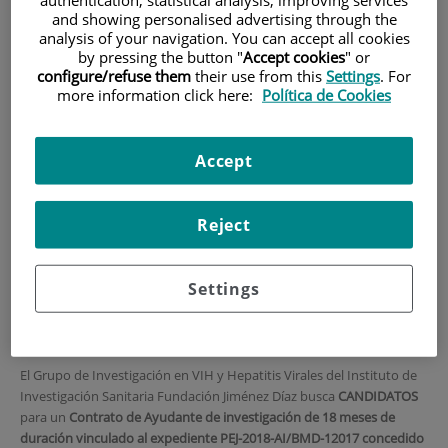
and showing personalised advertising through the
HOME
|
TRAINING AND EMPLOYMENT
analysis of your navigation. You can accept all cookies
by pressing the button "
Accept cookies
" or
|
EMPLOYMENT OFFERS
configure/refuse them
their use from this
Settings
. For
|
CONVOCATORIA PARA CONTRATO DE AYUDANTE DE
more information click here:
Política de Cookies
INVESTIGACIÓN ASOCIADO A LA AYUDA PEJ-2018-
AI/BMD-12017
Accept
CONVOCATORIA para
contrato de ayudante de
Reject
investigación asociado a la
Ayuda PEJ-2018-AI/BMD-
Settings
12017
El Grupo de Investigación en VIH y Hepatitis Virales del Instituto de
Investigación Sanitaria Fundación Jiménez Díaz busca
CANDIDATOS
para un
Contrato de Ayudante de investigación de 18 meses
de
duración vinculado al expediente PEJ-2018-AI/BMD-12017 concedido