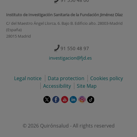
91 550 48 00
Instituto de Investigación Sanitaria de la Fundación Jiménez Díaz
C/ del Maestro Ángel Llorca, 6. Bajo B. Edificio alto. 28003-Madrid
(España)
28015 Madrid
91 550 48 97
investigacion@fjd.es
Legal notice
Data protection
Cookies policy
Accessibility
Site Map
This
This
This
This
This
Link
link
link
link
link
link
to
will
will
will
will
will
external
open
open
open
open
open
application.
in
in
in
in
in
© 2026 Quirónsalud - All rights reserved
a
a
a
a
a