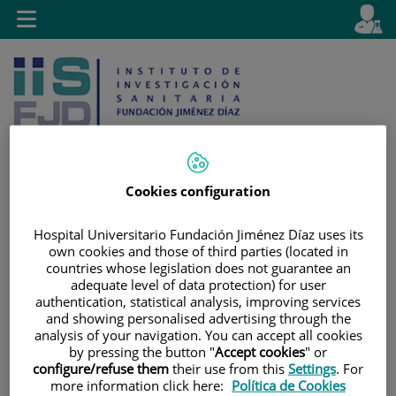
Jump to content
L
Active
Toggle
en
navigation
langu
Cookies configuration
Jump
Language
Search
Hospital Universitario Fundación Jiménez Díaz uses its
to
selector
own cookies and those of third parties (located in
content
countries whose legislation does not guarantee an
adequate level of data protection) for user
authentication, statistical analysis, improving services
and showing personalised advertising through the
analysis of your navigation. You can accept all cookies
by pressing the button "
Accept cookies
" or
configure/refuse them
their use from this
Settings
. For
more information click here:
Política de Cookies