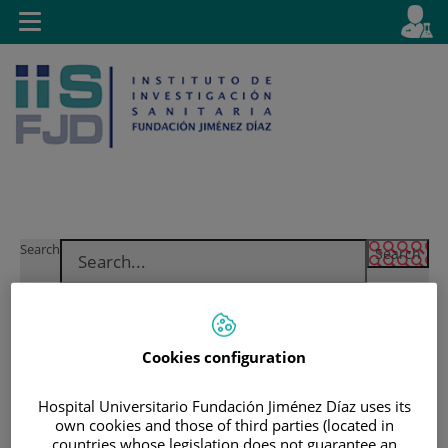
Jump to content
L
Active
Toggle
en
navigation
langu
Jump
Language
Search
to
selector
content
Cookies configuration
Hospital Universitario Fundación Jiménez Díaz uses its
own cookies and those of third parties (located in
countries whose legislation does not guarantee an