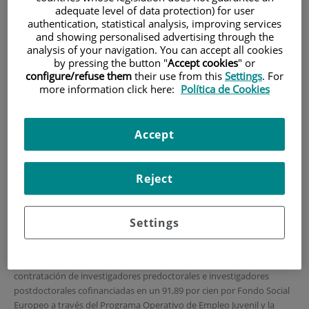
adequate level of data protection) for user
HOME
|
TRAINING AND EMPLOYMENT
authentication, statistical analysis, improving services
and showing personalised advertising through the
|
EMPLOYMENT OFFERS
analysis of your navigation. You can accept all cookies
by pressing the button "
Accept cookies
" or
|
CONVOCATORIA PARA CONTRATO PREDOCTORAL
configure/refuse them
their use from this
Settings
. For
ASOCIADO A LA AYUDA PEJD-2018-PRE/BMD-9453
more information click here:
Política de Cookies
CONVOCATORIA para
contrato predoctoral
Accept
asociado a la Ayuda PEJD-
Reject
2018-PRE/BMD-9453
El Grupo de Genética y Genómica del Instituto de Investigación
Settings
Sanitaria Fundación Jiménez Díaz busca
CANDIDATOS
para optar a
un
Contrato Predoctoral de 1 año
duración vinculado al expediente
PEJD-2018-PRE/BMD-9453
de la "Convocatoria de ayudas para la
contratación de investigadores predoctorales e investigadores
postdoctorales cofinanciadas en un 91,89 por cien por Fondo Social
Europeo a través del Programa Operativo de Empleo Juvenil y la