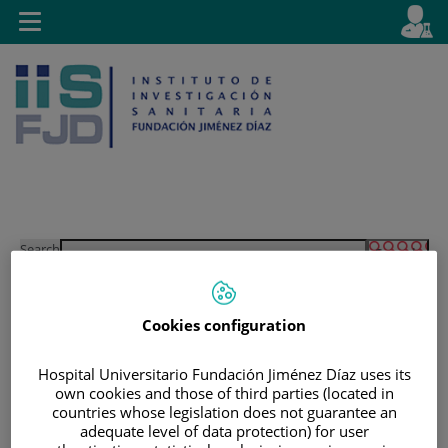
Jump to content
L
Active
Toggle
en
navigation
langu
Jump
Language
Search
to
selector
content
Cookies configuration
Hospital Universitario Fundación Jiménez Díaz uses its
own cookies and those of third parties (located in
countries whose legislation does not guarantee an
adequate level of data protection) for user