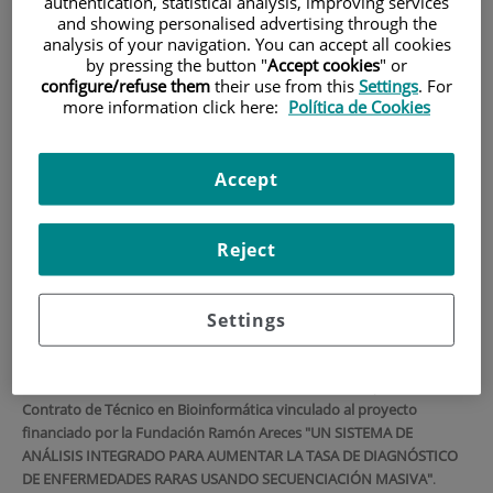
authentication, statistical analysis, improving services
and showing personalised advertising through the
HOME
|
TRAINING AND EMPLOYMENT
analysis of your navigation. You can accept all cookies
by pressing the button "
Accept cookies
" or
|
EMPLOYMENT OFFERS
configure/refuse them
their use from this
Settings
. For
|
CONVOCATORIA PARA CONTRATO DE TÉCNICO
more information click here:
Política de Cookies
BIOINFORMÁTICO
CONVOCATORIA para
Accept
contrato de Técnico
Reject
Bioinformático
TÍTULO: Técnico Bioinformática,
Departamento de Genética y
Settings
Genómica (IIS-FJD)
El Grupo de Genética y Genómica del Instituto de Investigación
Sanitaria Fundación Jiménez Díaz busca
CANDIDATOS
para un
Contrato de Técnico en Bioinformática vinculado al proyecto
financiado por la Fundación Ramón Areces "UN SISTEMA DE
ANÁLISIS INTEGRADO PARA AUMENTAR LA TASA DE DIAGNÓSTICO
DE ENFERMEDADES RARAS USANDO SECUENCIACIÓN MASIVA"
.