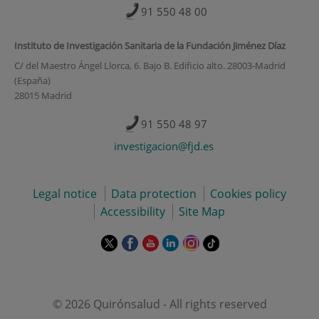
91 550 48 00
Instituto de Investigación Sanitaria de la Fundación Jiménez Díaz
C/ del Maestro Ángel Llorca, 6. Bajo B. Edificio alto. 28003-Madrid
(España)
28015 Madrid
91 550 48 97
investigacion@fjd.es
Legal notice
Data protection
Cookies policy
Accessibility
Site Map
This
This
This
This
This
Link
link
link
link
link
link
to
will
will
will
will
will
external
open
open
open
open
open
application.
in
in
in
in
in
© 2026 Quirónsalud - All rights reserved
a
a
a
a
a