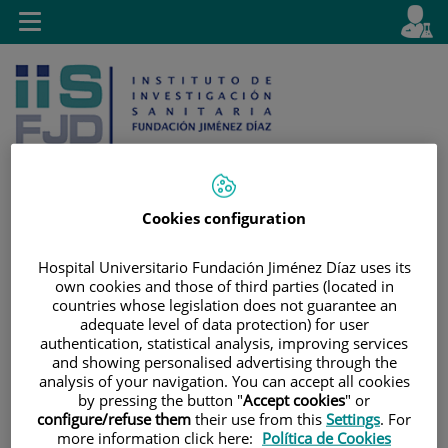
Jump to content
L
Active
Toggle
en
navigation
langu
Cookies configuration
Jump
Language
Search
Hospital Universitario Fundación Jiménez Díaz uses its
to
selector
own cookies and those of third parties (located in
content
countries whose legislation does not guarantee an
adequate level of data protection) for user
authentication, statistical analysis, improving services
and showing personalised advertising through the
analysis of your navigation. You can accept all cookies
by pressing the button "
Accept cookies
" or
configure/refuse them
their use from this
Settings
. For
more information click here:
Política de Cookies