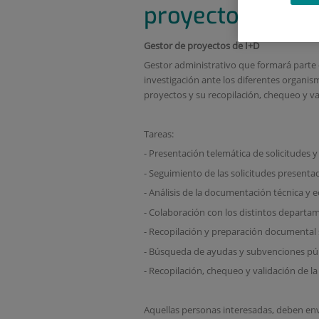
proyectos. Gesti
Gestor de proyectos de I+D
Gestor administrativo que formará parte de
investigación ante los diferentes organis
proyectos y su recopilación, chequeo y va
Tareas:
- Presentación telemática de solicitudes y
- Seguimiento de las solicitudes presenta
- Análisis de la documentación técnica y 
- Colaboración con los distintos departam
- Recopilación y preparación documental s
- Búsqueda de ayudas y subvenciones púb
- Recopilación, chequeo y validación de 
Aquellas personas interesadas, deben envi