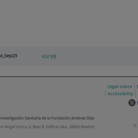
eo_Sep23
632
KB
Legal notice
Accessibility
T
l
w
 Investigación Sanitaria de la Fundación Jiménez Díaz
o
© 
o Ángel Llorca, 6. Bajo B. Edificio alto. 28003-Madrid
i
a