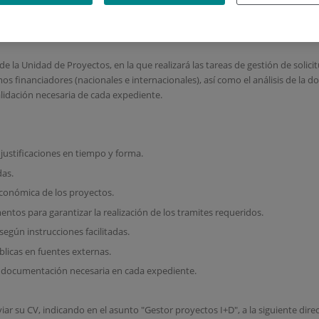
ón de la Investigación. FIIS-FJ
 la Unidad de Proyectos, en la que realizará las tareas de gestión de solici
mos financiadores (nacionales e internacionales), así como el análisis de la
lidación necesaria de cada expediente.
 justificaciones en tiempo y forma.
das.
económica de los proyectos.
entos para garantizar la realización de los tramites requeridos.
egún instrucciones facilitadas.
licas en fuentes externas.
la documentación necesaria en cada expediente.
ar su CV, indicando en el asunto "Gestor proyectos I+D", a la siguiente direc