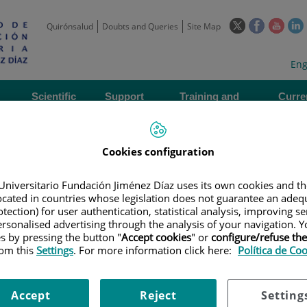
This
This
This
Quirónsalud
Doubts and Queries
Site Map
link
link
link
l
will
will
will
w
Langua
Act
Eng
open
open
open
selecto
lan
in
in
in
i
a
a
a
Scientific
Support
Training and
Curre
Activity
Units
Employment
event
pop-
pop-
pop-
up
up
up
window.
window.
wind
Cookies configuration
Universitario Fundación Jiménez Díaz uses its own cookies and th
located in countries whose legislation does not guarantee an adequ
tection) for user authentication, statistical analysis, improving s
rsonalised advertising through the analysis of your navigation. Y
es by pressing the button "
Accept cookies
" or
configure/refuse th
|
EMPLOYMENT OFFERS
|
CONVOCATORIA DE EMPLEO. GESTOR DE PR
rom this
Settings
. For more information click here:
Política de Co
 empleo. Gestor de proyectos 
Accept
Reject
Setting