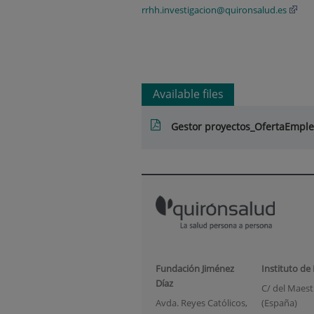
rrhh.investigacion@quironsalud.es
Available files
Gestor proyectos_OfertaEmpl
Fundación Jiménez
Instituto de
Díaz
C/ del Maestr
Avda. Reyes Católicos,
(España)