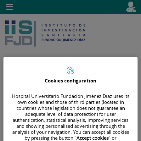
Jump to content
L
Active
Toggle
en
navigation
langu
Jump
Language
Search
Cookies configuration
to
selector
content
Hospital Universitario Fundación Jiménez Díaz uses its
own cookies and those of third parties (located in
countries whose legislation does not guarantee an
adequate level of data protection) for user
authentication, statistical analysis, improving services
and showing personalised advertising through the
analysis of your navigation. You can accept all cookies
by pressing the button "
Accept cookies
" or