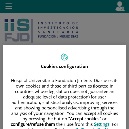
Jump to content
L
Active
Toggle
en
navigation
langu
Cookies configuration
Jump
Language
Search
to
selector
Hospital Universitario Fundación Jiménez Díaz uses its
content
own cookies and those of third parties (located in
countries whose legislation does not guarantee an
adequate level of data protection) for user
authentication, statistical analysis, improving services
and showing personalised advertising through the
analysis of your navigation. You can accept all cookies
by pressing the button "
Accept cookies
" or
configure/refuse them
their use from this
Settings
. For