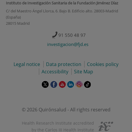
Instituto de Investigación Sanitaria de la Fundación Jiménez Díaz
C/ del Maestro Ángel Llorca, 6. Bajo B. Edificio alto. 28003-Madrid
(España)
28015 Madrid
91 550 48 97
investigacion@fjd.es
Legal notice
Data protection
Cookies policy
Accessibility
Site Map
This
This
This
This
This
Link
link
link
link
link
link
to
will
will
will
will
will
external
open
open
open
open
open
application.
in
in
in
in
in
© 2026 Quirónsalud - All rights reserved
a
a
a
a
a
pop-
pop-
pop-
pop-
pop-
Health Research Institute accredited
up
up
up
up
up
by the Carlos III Health Institute