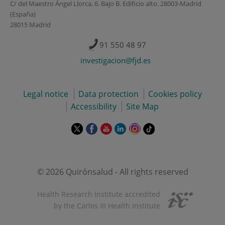
C/ del Maestro Ángel Llorca, 6. Bajo B. Edificio alto. 28003-Madrid
(España)
28015 Madrid
91 550 48 97
investigacion@fjd.es
Legal notice
Data protection
Cookies policy
Accessibility
Site Map
This
This
This
This
This
Link
link
link
link
link
link
to
will
will
will
will
will
external
open
open
open
open
open
application.
in
in
in
in
in
© 2026 Quirónsalud - All rights reserved
a
a
a
a
a
pop-
pop-
pop-
pop-
pop-
Health Research Institute accredited
up
up
up
up
up
by the Carlos III Health Institute
window.
window.
window.
window.
window.