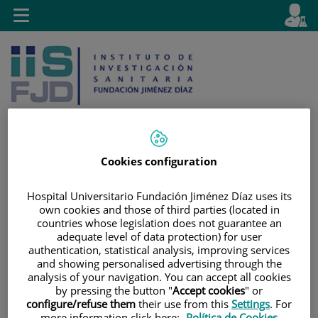
Jump to content
L
Active
Toggle
en
navigation
langu
Cookies configuration
Jump
Language
Search
to
selector
Hospital Universitario Fundación Jiménez Díaz uses its
content
own cookies and those of third parties (located in
countries whose legislation does not guarantee an
adequate level of data protection) for user
authentication, statistical analysis, improving services
and showing personalised advertising through the
analysis of your navigation. You can accept all cookies
by pressing the button "
Accept cookies
" or
configure/refuse them
their use from this
Settings
. For
more information click here:
Política de Cookies