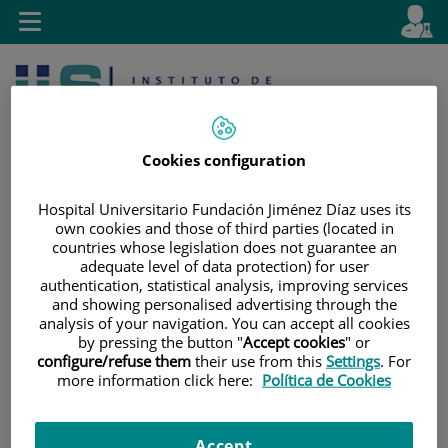
Jump to content
L
Active
Toggle
en
navigation
langu
Cookies configuration
Hospital Universitario Fundación Jiménez Díaz uses its
own cookies and those of third parties (located in
countries whose legislation does not guarantee an
Jump
Language
Search
adequate level of data protection) for user
to
selector
authentication, statistical analysis, improving services
content
and showing personalised advertising through the
analysis of your navigation. You can accept all cookies
by pressing the button "
Accept cookies
" or
configure/refuse them
their use from this
Settings
. For
more information click here:
Política de Cookies
Accept