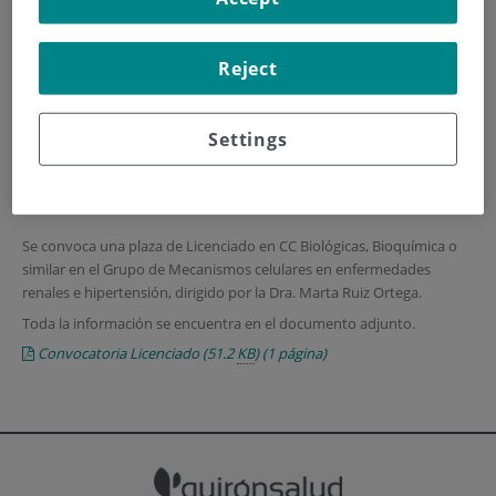
HOME
|
TRAINING AND EMPLOYMENT
Reject
|
EMPLOYMENT OFFERS
|
CONVOCATORIA PLAZA DE LICENCIADO
Settings
Convocatoria plaza de
Licenciado
Se convoca una plaza de Licenciado en CC Biológicas, Bioquímica o
similar en el Grupo de Mecanismos celulares en enfermedades
renales e hipertensión, dirigido por la Dra. Marta Ruiz Ortega.
Toda la información se encuentra en el documento adjunto.
Convocatoria Licenciado
(51.2
KB
)
(1 página)