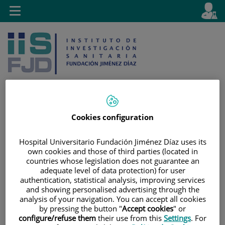
Jump to content
L
Active
Toggle
en
navigation
langu
Cookies configuration
Jump
Language
Search
to
selector
Hospital Universitario Fundación Jiménez Díaz uses its
content
own cookies and those of third parties (located in
countries whose legislation does not guarantee an
adequate level of data protection) for user
authentication, statistical analysis, improving services
and showing personalised advertising through the
analysis of your navigation. You can accept all cookies
by pressing the button "
Accept cookies
" or
configure/refuse them
their use from this
Settings
. For