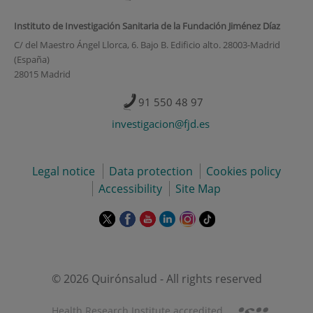
Instituto de Investigación Sanitaria de la Fundación Jiménez Díaz
C/ del Maestro Ángel Llorca, 6. Bajo B. Edificio alto. 28003-Madrid
(España)
28015 Madrid
91 550 48 97
investigacion@fjd.es
Legal notice
Data protection
Cookies policy
Accessibility
Site Map
This
This
This
This
This
Link
link
link
link
link
link
to
will
will
will
will
will
external
open
open
open
open
open
application.
in
in
in
in
in
© 2026 Quirónsalud - All rights reserved
a
a
a
a
a
pop-
pop-
pop-
pop-
pop-
Health Research Institute accredited