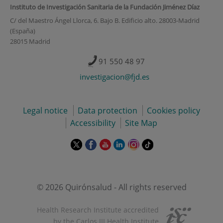
Instituto de Investigación Sanitaria de la Fundación Jiménez Díaz
C/ del Maestro Ángel Llorca, 6. Bajo B. Edificio alto. 28003-Madrid
(España)
28015 Madrid
91 550 48 97
investigacion@fjd.es
Legal notice
Data protection
Cookies policy
Accessibility
Site Map
This
This
This
This
This
Link
link
link
link
link
link
to
will
will
will
will
will
external
open
open
open
open
open
application.
in
in
in
in
in
© 2026 Quirónsalud - All rights reserved
a
a
a
a
a
pop-
pop-
pop-
pop-
pop-
Health Research Institute accredited
up
up
up
up
up
by the Carlos III Health Institute