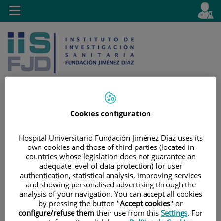
Jump to content
L
Active
Toggle
en
navigation
langu
Cookies configuration
Jump
Language
Search
to
selector
Hospital Universitario Fundación Jiménez Díaz uses its
content
own cookies and those of third parties (located in
countries whose legislation does not guarantee an
adequate level of data protection) for user
authentication, statistical analysis, improving services
and showing personalised advertising through the
analysis of your navigation. You can accept all cookies
by pressing the button "
Accept cookies
" or
configure/refuse them
their use from this
Settings
. For