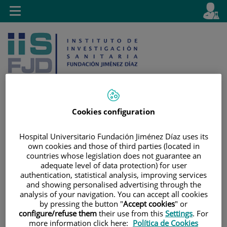
Jump to content
L
Active
Toggle
en
navigation
langu
Cookies configuration
Jump
Language
Search
Hospital Universitario Fundación Jiménez Díaz uses its
to
selector
own cookies and those of third parties (located in
content
countries whose legislation does not guarantee an
adequate level of data protection) for user
authentication, statistical analysis, improving services
and showing personalised advertising through the
analysis of your navigation. You can accept all cookies
by pressing the button "
Accept cookies
" or
configure/refuse them
their use from this
Settings
. For
more information click here:
Política de Cookies