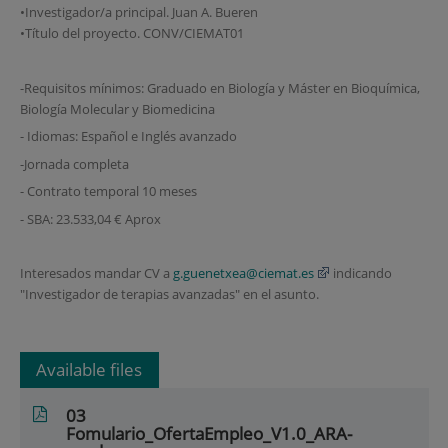
•Investigador/a principal. Juan A. Bueren
•Título del proyecto. CONV/CIEMAT01
-Requisitos mínimos: Graduado en Biología y Máster en Bioquímica,
Biología Molecular y Biomedicina
- Idiomas: Español e Inglés avanzado
-Jornada completa
- Contrato temporal 10 meses
- SBA: 23.533,04 € Aprox
Interesados mandar CV a
g.guenetxea@ciemat.es
indicando
"Investigador de terapias avanzadas" en el asunto.
Available files
03
Fomulario_OfertaEmpleo_V1.0_ARA-