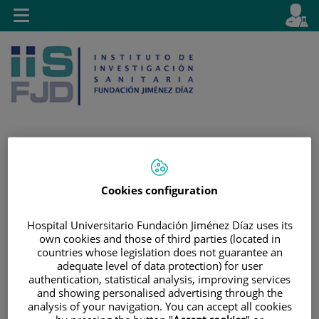
Jump to content
L
Active
Toggle
en
navigation
langu
Jump
Language
Search
Cookies configuration
to
selector
content
Hospital Universitario Fundación Jiménez Díaz uses its
own cookies and those of third parties (located in
countries whose legislation does not guarantee an
adequate level of data protection) for user
authentication, statistical analysis, improving services
and showing personalised advertising through the
analysis of your navigation. You can accept all cookies