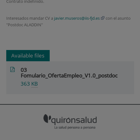
Contrato indefinido.
Interesados mandar CV a
javier.museros@iis-fjd.es
con el asunto
"Postdoc ALADDIN"
Available files
03
Fomulario_OfertaEmpleo_V1.0_postdoc
363
KB