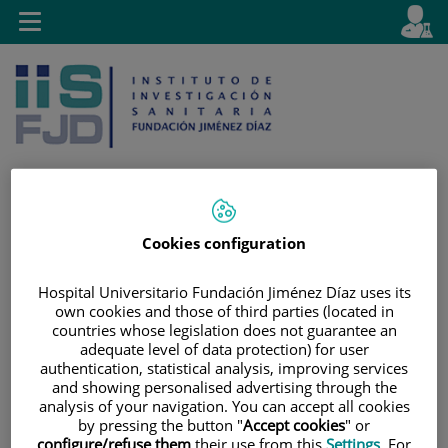
Jump to content
L
Active
Toggle
en
navigation
langu
Cookies configuration
Jump
Language
Search
to
selector
content
Hospital Universitario Fundación Jiménez Díaz uses its
own cookies and those of third parties (located in
countries whose legislation does not guarantee an
adequate level of data protection) for user
authentication, statistical analysis, improving services
and showing personalised advertising through the
analysis of your navigation. You can accept all cookies
by pressing the button "
Accept cookies
" or
configure/refuse them
their use from this
Settings
. For