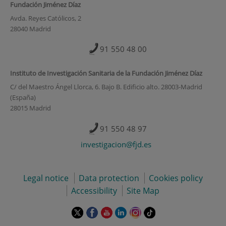
Fundación Jiménez Díaz
Avda. Reyes Católicos, 2
28040 Madrid
91 550 48 00
Instituto de Investigación Sanitaria de la Fundación Jiménez Díaz
C/ del Maestro Ángel Llorca, 6. Bajo B. Edificio alto. 28003-Madrid
(España)
28015 Madrid
91 550 48 97
investigacion@fjd.es
Legal notice
Data protection
Cookies policy
Accessibility
Site Map
This
This
This
This
This
Link
link
link
link
link
link
to